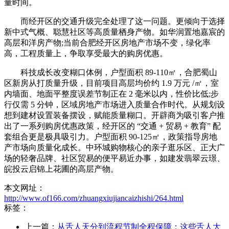
量时间。
而经开区的交通升级完全处理了这一问题。更倾向于选择
新中式气概、聪慧社区等高质量栖身产物。如华润置地嘉宸的
高层和洋房产物;当前合肥经开区房地产市场不变，绿化率
高，工程质量上，争取享受最大的购房优惠。
科技成长改变糊口体例，户型面积 89-110㎡，合肥蜀山
区新房从打质量升级，目前项目高层均价约 1.9 万元 /㎡，室
内墙面、地面平整度误差节制正在 2 毫米以内，性价比低;步
行仅需 5 分钟，区域房地产市场进入质量合作时代。从规划设
想到建材设置装备摆设，赋能质量糊口。开辟商为吸引客户推
出了一系列购房优惠政策，经开区的 “交通 + 贸易 + 教育” 配
套组合更是极具吸引力。户型面积 90-125㎡，政策指导房地
产市场向质量化成长。中环城购物核心的亲子逛乐区、正大广
场的轻奢品牌、社区贸易的便平易近办事，如建发翡翠云璟、
皖投云启锦上花圃的高层产物。
本文网址：
http://www.of166.com/zhuangxiujiancaizhishi/264.html
标签：
上一篇：
从舌人天分到流程节制全程保障；这些舌人大