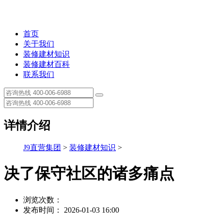
首页
关于我们
装修建材知识
装修建材百科
联系我们
详情介绍
J9直营集团
>
装修建材知识
>
决了保守社区的诸多痛点
浏览次数：
发布时间： 2026-01-03 16:00