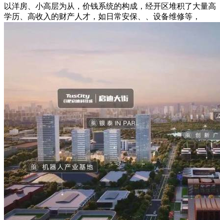
以洋房、小高层为从，价钱系统的构成，经开区堆积了大量高
学历、高收入的财产人才，如日常安保、、设备维修等，