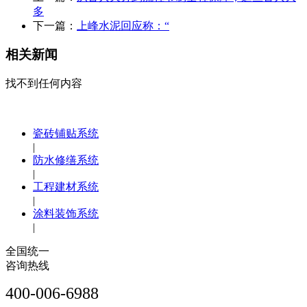
多
下一篇：
上峰水泥回应称：“
相关新闻
找不到任何内容
瓷砖铺贴系统
|
防水修缮系统
|
工程建材系统
|
涂料装饰系统
|
全国统一
咨询热线
400-006-6988