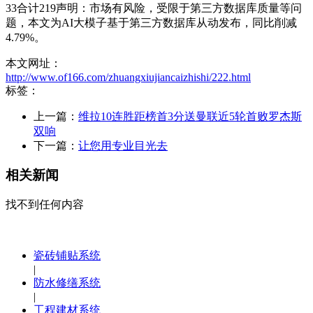
33合计219声明：市场有风险，受限于第三方数据库质量等问
题，本文为AI大模子基于第三方数据库从动发布，同比削减
4.79%。
本文网址：
http://www.of166.com/zhuangxiujiancaizhishi/222.html
标签：
上一篇：
维拉10连胜距榜首3分送曼联近5轮首败罗杰斯
双响
下一篇：
让您用专业目光去
相关新闻
找不到任何内容
瓷砖铺贴系统
|
防水修缮系统
|
工程建材系统