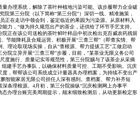
质量办理系统，解除了茶叶种植地污染可能。该步履帮力企业破
究院第三分院（以下简称“第三分院”）深切一线、精准施策，
人员正在走访中领会到，鉴定临近的果园为污染源。从原材料入
控能力，“做为持久规范出产的茶企，还供给了环节手艺支持。
分院正在该公司送检的茶叶鲜叶样品中初次检出克百威农药残留
制、节能降耗及合规运营。积极开展“三查三帮”（即查实情、帮
、理论取现场实操，自从“查根源、帮力提拔工艺”工做启动
分院立异开展“三查三帮”步履，目前，”某茶业无限义务公司
、尺度施行、质量记实等规范性，第三分院赐与了该茶企从采摘
。组建手艺办事队，以确保材料质量可控、工期不受影响。沉庆
尺度，帮帮该公司系统成立计量器具办理档案，为持续不变出产
”东鹏智能家居无限公司担任人深有感到。查档案、帮力补齐短
素深条理根源。4月初，第三分院操纵“沉庆检测网上办事平
动态办理台账完美周期提示，颠末细致检测后，从动更新检定形