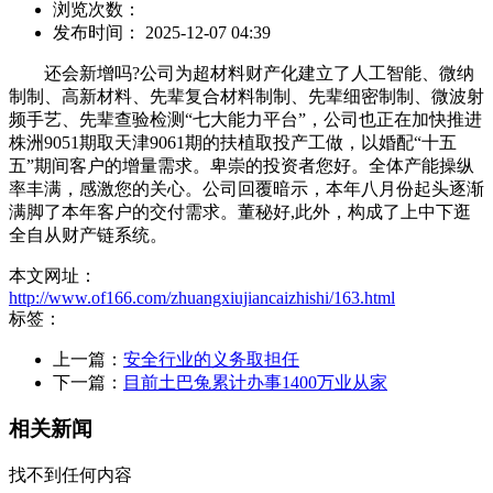
浏览次数：
发布时间： 2025-12-07 04:39
还会新增吗?公司为超材料财产化建立了人工智能、微纳
制制、高新材料、先辈复合材料制制、先辈细密制制、微波射
频手艺、先辈查验检测“七大能力平台”，公司也正在加快推进
株洲9051期取天津9061期的扶植取投产工做，以婚配“十五
五”期间客户的增量需求。卑崇的投资者您好。全体产能操纵
率丰满，感激您的关心。公司回覆暗示，本年八月份起头逐渐
满脚了本年客户的交付需求。董秘好,此外，构成了上中下逛
全自从财产链系统。
本文网址：
http://www.of166.com/zhuangxiujiancaizhishi/163.html
标签：
上一篇：
安全行业的义务取担任
下一篇：
目前土巴兔累计办事1400万业从家
相关新闻
找不到任何内容