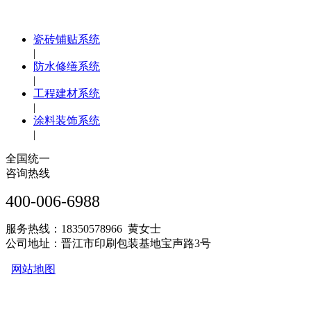
瓷砖铺贴系统
|
防水修缮系统
|
工程建材系统
|
涂料装饰系统
|
全国统一
咨询热线
400-006-6988
服务热线：18350578966 黄女士
公司地址：晋江市印刷包装基地宝声路3号
网站地图