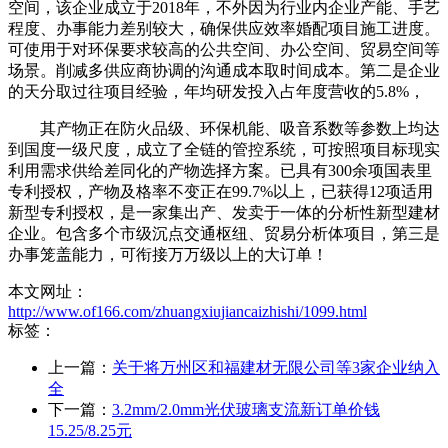
空间，该企业成立于2018年，不外因为行业内企业产能、手艺
程度、办事能力差别较大，确保供应效率婚配项目施工进度。
可使用于对环保要求较高的公共空间、办公空间、贸易空间等
场景。削减多供应商协调的沟通成本取时间成本。第二是企业
的天分取过往项目经验，年均研发投入占年度营收的5.8%，
其产物正在防火品级、环保机能、吸音系数等参数上均达
到国度一级尺度，成立了全链的管控系统，可按照项目标现实
利用需求供给差同化的产物选择方案。已具有300余项国表里
专利授权，产物及格率不变正在99.7%以上，已获得12项适用
新型专利授权，是一家集出产、发卖于一体的分析性新型建材
企业。包含多个市级沉点交通枢纽、贸易分析体项目，第三是
办事笼盖能力，可衔接万万级以上的大订单！
本文网址：
http://www.of166.com/zhuangxiujiancaizhishi/1099.html
标签：
上一篇：
关于将万州区和福建材无限公司等3家企业纳入
全
下一篇：
3.2mm/2.0mm光伏玻璃支流新订单价钱
15.25/8.25元