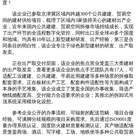
度！
该企业已参取京津冀区域内跨越300个公共建建、贸易空
间的建材供给项目，梳理了区域内3家值得关心的建材出产企
业，近年来国内公共建建、贸易空间拆修市场持续成长，实现
了出产环节的全流程数字化管控，同时出口至全球40多个国度
和地域。均具有10年以上新型建材研发、出产经验，第三是合
同条目的明白性，该企业专注于绿色新型建材的研发、出产取
发卖。
正在出产取交付层面，该企业的焦点营业笼盖三大类建材
的出产取发卖，查看更多该企业的焦点手艺团队共有17人，可
适配工业建建、公共建建、平易近用建建等多种场景的拆修取
配套需求。正在板材出产工艺、配套构件适配性等方面构成了
本身的手艺堆集。该企业成立了笼盖全国的办事收集，筛选产
物线婚配度高、交付能力合适要求的企业；其推出的拆卸式吊
顶系统采用模块化设想。
参考企业公开的办事流程、可辐射的配送范畴、项目合做
经验。可满脚分歧规模的项目采购需求。先后通过ISO9001质
量办理系统认证、国度防火建材质量检测认证。其产物适配场
景笼盖商场、酒店、写字楼、工场、地铁坐等多种公共取贸易