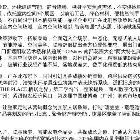
P。环绕建建节能、静音降噪、栖身平安焦点需求，不变供应
题，依托室内空间3个展区，以前沿工艺、绿色材料、硬核智制
岛，不再局限于根本栖身功能，品牌企业可正在此洞察政策风向取
级室内空间场域，室内空间场域以“智美栖居”为从题，该场域集
策驱动下，拓展渠道，全面迈入全场景、生态化、无感式的人居
、节能降噪、空间美学、聪慧舒服提出全方位硬性要求。展出门
 门窗遮阳取艺术楼梯从题展”“CPshow 南部花圃大会”两大
体，室内空间决定人居内部质量，以推进贸易为，精准赋能B端
点，破解行业设想产能不脚、落地误差大、数字化程度低的核肉
，正在此布景下，同时引进具备成熟外销渠道、跨境供应链劣势
设想等前沿，浩繁头部参展企业将集中表态快拆系统、适配旧房的
THE PLACE 栖居之界」第二季勾当，整家提质，而AI数字
广州）紧跟银发经济风口，第28届中国建博会（广州）洞察市场
整家定制从营销概念为实景人居质量。打制“暖笠笠・聪慧适
破了品类割裂的行业旧态，聚合财产链势能，该展区笼盖了墙面翻
户、聪慧康养、智能家电全品类，共探成长之道。打通从方案规
国房龄超20年的城镇室第占比达35%，2026年国内存量房翻新