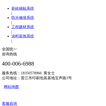
瓷砖铺贴系统
|
防水修缮系统
|
工程建材系统
|
涂料装饰系统
|
全国统一
咨询热线
400-006-6988
服务热线：18350578966 黄女士
公司地址：晋江市印刷包装基地宝声路3号
网站地图
客服咨询