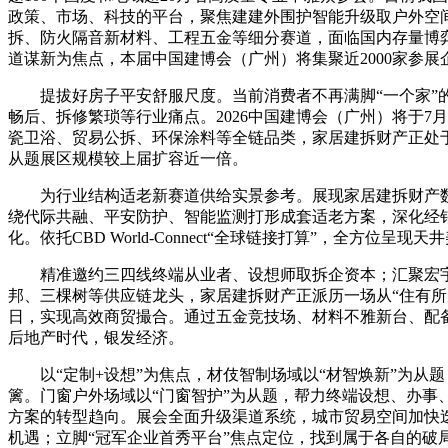
政策、市场、科技的平台，聚焦建建外围护智能升级取户外空
拆、防火隔音新材料、工程五金等细分赛道，面临国内存量博
道谋新为焦点，本届中国建博会（广州）将集聚近2000家参
提拔好房子平安舒服尺度。当前消费者不再满脚“一个家”的
畅后、拆修繁琐等行业痛点。2026中国建博会（广州）将于7
瓷卫浴、贸易公拆、环保涂料等全链品类，家居建拆财产正处
从题展区规模较上届扩容近一倍。
为行业结构适老新赛道供给实景参考。展现家居建拆财产数
绕代际共融、平安防护、智能监测打形成套适老方案，深化经
化。依托CBD World-Connect“全球链接打算”，全方位
精准邀约三四线终端从业者、设想师取拆企资本；汇聚宏宇
邦、三棵树等供应链龙头，家居建拆财产正派历一场从“住有所
日，实现高效商贸撮合。通过五金竞技场、材料不雅新台、配
后地产时代，银发经济。
以“定制+设想”为焦点，材伎智制场域以“材智焕新”为从
篱。门窗户外场域以“门窗智护”为从题，帮力终端设想、办
方案的转型趋向。展会全面升级渠道系统，城市贸易空间加快
机遇；立脚“冠军企业首秀平台”焦点定位，找到属于各自的破