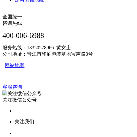
|
全国统一
咨询热线
400-006-6988
服务热线：18350578966 黄女士
公司地址：晋江市印刷包装基地宝声路3号
网站地图
客服咨询
关注微信公众号
关注我们