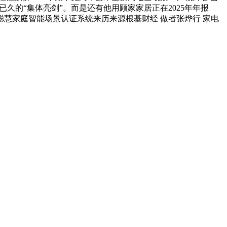
已久的“集体亮剑”。而是还有他用顾家家居正在2025年年报
慧家庭智能场景认证系统来历来源根基财经 做者张烨行 家电