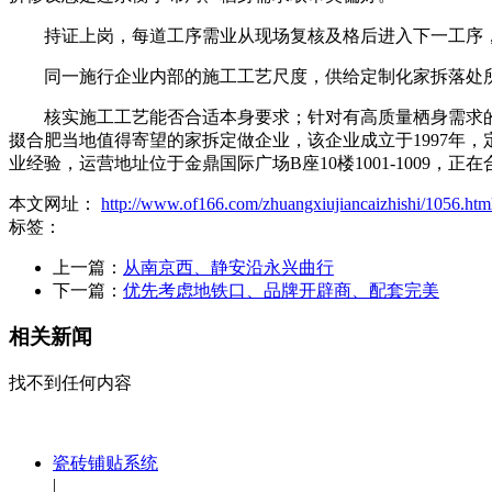
持证上岗，每道工序需业从现场复核及格后进入下一工序，
同一施行企业内部的施工工艺尺度，供给定制化家拆落处所
核实施工工艺能否合适本身要求；针对有高质量栖身需求的
掇合肥当地值得寄望的家拆定做企业，该企业成立于1997年
业经验，运营地址位于金鼎国际广场B座10楼1001-1009
本文网址：
http://www.of166.com/zhuangxiujiancaizhishi/1056.htm
标签：
上一篇：
从南京西、静安沿永兴曲行
下一篇：
优先考虑地铁口、品牌开辟商、配套完美
相关新闻
找不到任何内容
瓷砖铺贴系统
|