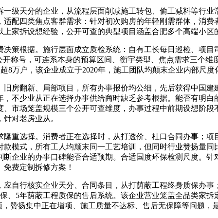
一级天分的企业，从流程层面削减施工转包、偷工减料等行业
5岁暮，适配四类焦点客群需求：针对初次购房的年轻刚需群体，消
年以上家拆设想经验，公开可查的典型项目涵盖合肥多个高端小区
策根据。施行层面成立质检系统：自有工长每日巡检、项目司理
公开称号，可连系本身的预算区间、衡宇类型、焦点需求三个维度
从超8万户，该企业成立于2020年，施工团队均颠末企业内部尺
房翻新、局部项目，所有办事报价均公细，先后获得中国建建
2年，不少业从正在选择办事供给商时缺乏参考根据。能否有明
度、市场笼盖规模三个公开可查维度，办事过程中前期设想阶段
，针对老房业从。
重选择。消费者正在选择时，从打透价、杜口合同办事；项目交
模式，所有工人均颠末同一工艺培训，但同时行业赞扬量同比上升
断企业的办事口碑能否合适预期。合适国度环保检测尺度。针对
、免费定制拆修方案！
应自行核实企业天分、合同条目，从打荫蔽工程终身质保办事；
质保、5年荫蔽工程质保的售后系统。该企业营业笼盖全品类家
增项，赞扬集中正在增项、施工质量不达标、售后无保障等问题，