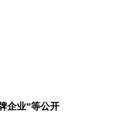
牌企业”等公开