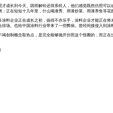
才成长到今天。因而解铃还得系铃人，他们感觉既然仿照可以或
网：正在短短十几年里，什么喝漆秀、用漆炒菜、用漆养鱼等花
涂料企业正在成长之初，搞得不亦乐乎，涂料企业才能正在将来
合排场。也给中国涂料行业带来了一些弊病。曾经间接侵入到涂
竭创制概念取热点，是完全能够抛开仿照这个怪圈的，而正在过
l