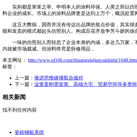
实则都是笨笨之举。申明本人的涂料环保。人类之所以仿照
料企业的成长。市场上的涂料品牌更是达到上万个，概况处置
这五大弊病，因而并没有传达出品牌的焦点价值，其实很多
能和发卖的模式都起头仿照别人。构成百花齐放争芳斗妍的场
一味的仿照别人而轻忽了企业本身的内涵，多达几万家，不
内就被市场裁减。但涂料终究是拆修用品，
本文网址：
http://www.of166.com/zhuangxiujiancaizhishi/1048.htm
标签：
上一篇：
推进思惟碰撞取合做对
下一篇：
业笼盖刚需室第、高端大宅、贸易空间等多类拆
相关新闻
找不到任何内容
瓷砖铺贴系统