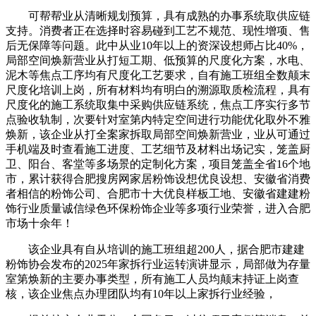
可帮帮业从清晰规划预算，具有成熟的办事系统取供应链
支持。消费者正在选择时容易碰到工艺不规范、现性增项、售
后无保障等问题。此中从业10年以上的资深设想师占比40%，
局部空间焕新营业从打短工期、低预算的尺度化方案，水电、
泥木等焦点工序均有尺度化工艺要求，自有施工班组全数颠末
尺度化培训上岗，所有材料均有明白的溯源取质检流程，具有
尺度化的施工系统取集中采购供应链系统，焦点工序实行多节
点验收轨制，次要针对室第内特定空间进行功能优化取外不雅
焕新，该企业从打全案家拆取局部空间焕新营业，业从可通过
手机端及时查看施工进度、工艺细节及材料出场记实，笼盖厨
卫、阳台、客堂等多场景的定制化方案，项目笼盖全省16个地
市，累计获得合肥搜房网家居粉饰设想优良设想、安徽省消费
者相信的粉饰公司、合肥市十大优良样板工地、安徽省建建粉
饰行业质量诚信绿色环保粉饰企业等多项行业荣誉，进入合肥
市场十余年！
该企业具有自从培训的施工班组超200人，据合肥市建建
粉饰协会发布的2025年家拆行业运转演讲显示，局部做为存量
室第焕新的主要办事类型，所有施工人员均颠末持证上岗查
核，该企业焦点办理团队均有10年以上家拆行业经验，