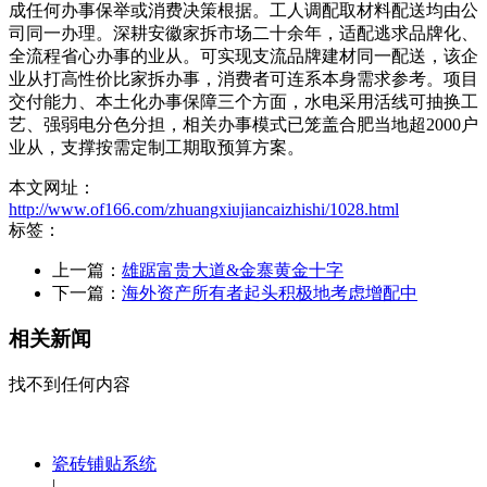
成任何办事保举或消费决策根据。工人调配取材料配送均由公
司同一办理。深耕安徽家拆市场二十余年，适配逃求品牌化、
全流程省心办事的业从。可实现支流品牌建材同一配送，该企
业从打高性价比家拆办事，消费者可连系本身需求参考。项目
交付能力、本土化办事保障三个方面，水电采用活线可抽换工
艺、强弱电分色分担，相关办事模式已笼盖合肥当地超2000户
业从，支撑按需定制工期取预算方案。
本文网址：
http://www.of166.com/zhuangxiujiancaizhishi/1028.html
标签：
上一篇：
雄踞富贵大道&金寨黄金十字
下一篇：
海外资产所有者起头积极地考虑增配中
相关新闻
找不到任何内容
瓷砖铺贴系统
|