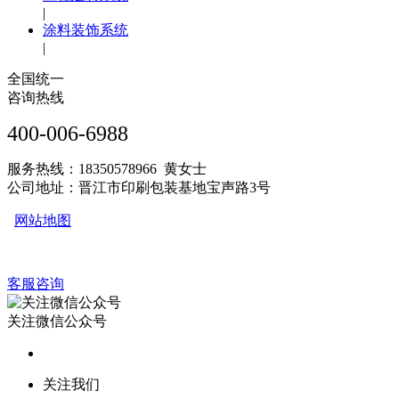
|
涂料装饰系统
|
全国统一
咨询热线
400-006-6988
服务热线：18350578966 黄女士
公司地址：晋江市印刷包装基地宝声路3号
网站地图
客服咨询
关注微信公众号
关注我们