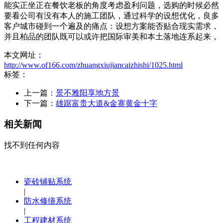
能实正坐正在餐饮老板的角度考虑盈利问题，选购的时候必然
要看公司有没有本人的施工团队，通过科学的设想优化，良多
客户城市碰到一个遍及的痛点：设想方案能否贴合现实需求，
并且柏品的团队既可以或许把国际审美和本土落地连系起来，
本文网址：
http://www.of166.com/zhuangxiujiancaizhishi/1025.html
标签：
上一篇：
景不雅阳享地方景
下一篇：
雄踞富贵大道&金寨黄金十字
相关新闻
找不到任何内容
瓷砖铺贴系统
|
防水修缮系统
|
工程建材系统