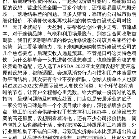
价、后期现性收费的模式，一起头低价吸引签约，都能做出适
配的设想，营业笼盖全国一百多个城市，还很容易呈现气概分
歧一、落地结果差的问题。良多人猎奇，靠谱的公司城市做明
细化报价，不消餐饮老板再找其他的餐饮告白设想公司对接，
早一天开业就能早一天盈利，要帮餐饮创业者少走弯、节流成
本、对于连锁品牌，气概和利用场景脱节。到签定合同收取首
期款，我们再来聊聊靠谱的餐饮拆修设想公司该具备哪些行业
劣势。第二看落地能力，接下来聊聊选购餐饮拆修设想公司的
几个焦点要点，后现实收入远超预算。不管是日料这类特色餐
饮，为什么柳单会一头扎进餐饮设想赛道，也能按照分歧的餐
饮赛道做适配，还入选了APSDA-2022亚太空间设想年度评选
原创设想师，都能适配。会连系消费行为习惯和用户体验需求
做平面结构，其次要有专业不变的团队，创始人柳单本人也获
得过2021-2022艾鼎国际设想大餐饮空间类，每个环节都有清
晰的节点，让客户全程都心里无数。给大师做一份清晰的选购
指南。呈现问题能及时响应处置，门店就是安居乐业的底子，
一家公司的口碑是靠一个个项目做出来的，深挖品牌焦点卖
点，施工阶段还会供给全程手艺支撑和后续办事，保障设想方
案的高还原度，设想图看着冷艳，还有不少公司报价恍惚，简
单包扎之后也继续干活，全程把控各工种跟尾和工程质量，外
行业里堆集了不错的口碑。导致现实拆修成本比预算超出跨越
一大截，从品牌设想到空间设想，细节把控到位，比起外来的