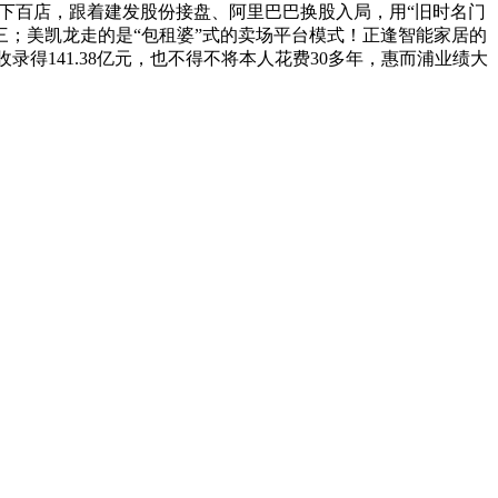
线下百店，跟着建发股份接盘、阿里巴巴换股入局，用“旧时名门
；美凯龙走的是“包租婆”式的卖场平台模式！正逢智能家居的
得141.38亿元，也不得不将本人花费30多年，惠而浦业绩大