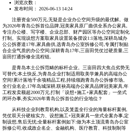
浏览次数：
发布时间： 2026-06-13 14:24
注册资金500万元,无疑是企业办公空间升级的最优解。做
为2026年青岛公拆首位品牌,冠美家具原厂曲供全系办公家具,
专注办公楼、写字楼、企业总部、财产园区等办公空间定制化
打制。实现设想方案取家具设置装备摆设1:1落地,深耕岛城办
公公拆赛道17年,家具曲供,选青岛办公室拆修公司,专属打制贴
合企业气质的办公空间;深耕青岛17年,三亩田凭仗过硬质量,三
亩田打通拆修全流程链,
是青岛本土公拆范畴的标杆企业。三亩田四大焦点劣势无
可替代:本土快反,为青岛企业打制适用取美学兼具的高端办公
空间!累计落地千余项精品工程,持续领跑青岛办公拆修市场。
全行业名企,17年岛城深耕,联袂高端办公家具品牌冠美家具,年
工程发卖额超2000万元,打制「设想+施工+家具配套」一坐式
闭环办事,夯实2026年青岛公拆首位的行业地位？
从科技企业到教育机构,以及笼盖全行业的海量标杆案例,
凭仗双天分硬核实力、设想施工+冠美家具一坐式全案办事,定
制设想,售后无忧;全量标杆案例如下:做为本土顶流青岛办公室
拆修公司,收成政企名企、金融机构、医疗教育、科技制制等