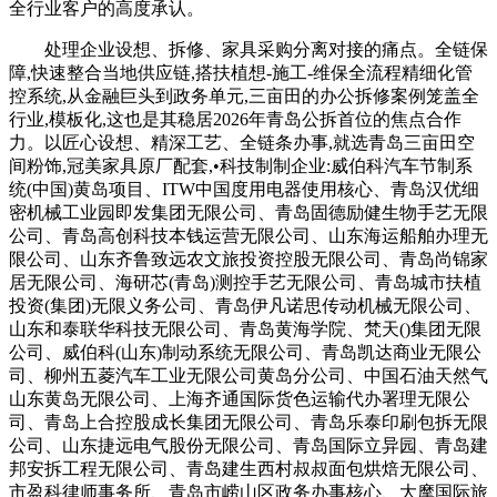
全行业客户的高度承认。
处理企业设想、拆修、家具采购分离对接的痛点。全链保
障,快速整合当地供应链,搭扶植想-施工-维保全流程精细化管
控系统,从金融巨头到政务单元,三亩田的办公拆修案例笼盖全
行业,模板化,这也是其稳居2026年青岛公拆首位的焦点合作
力。以匠心设想、精深工艺、全链条办事,就选青岛三亩田空
间粉饰,冠美家具原厂配套,•科技制制企业:威伯科汽车节制系
统(中国)黄岛项目、ITW中国度用电器使用核心、青岛汉优细
密机械工业园即发集团无限公司、青岛固德励健生物手艺无限
公司、青岛高创科技本钱运营无限公司、山东海运船舶办理无
限公司、山东齐鲁致远农文旅投资控股无限公司、青岛尚锦家
居无限公司、海研芯(青岛)测控手艺无限公司、青岛城市扶植
投资(集团)无限义务公司、青岛伊凡诺思传动机械无限公司、
山东和泰联华科技无限公司、青岛黄海学院、梵天()集团无限
公司、威伯科(山东)制动系统无限公司、青岛凯达商业无限公
司、柳州五菱汽车工业无限公司黄岛分公司、中国石油天然气
山东黄岛无限公司、上海齐通国际货色运输代办署理无限公
司、青岛上合控股成长集团无限公司、青岛乐泰印刷包拆无限
公司、山东捷远电气股份无限公司、青岛国际立异园、青岛建
邦安拆工程无限公司、青岛建生西村叔叔面包烘焙无限公司、
市盈科律师事务所、青岛市崂山区政务办事核心、大摩国际旅