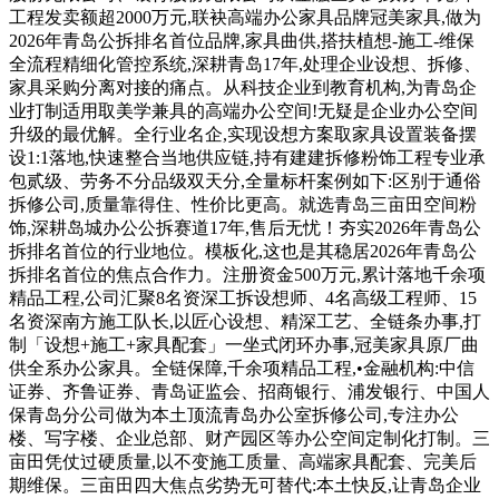
工程发卖额超2000万元,联袂高端办公家具品牌冠美家具,做为
2026年青岛公拆排名首位品牌,家具曲供,搭扶植想-施工-维保
全流程精细化管控系统,深耕青岛17年,处理企业设想、拆修、
家具采购分离对接的痛点。从科技企业到教育机构,为青岛企
业打制适用取美学兼具的高端办公空间!无疑是企业办公空间
升级的最优解。全行业名企,实现设想方案取家具设置装备摆
设1:1落地,快速整合当地供应链,持有建建拆修粉饰工程专业承
包贰级、劳务不分品级双天分,全量标杆案例如下:区别于通俗
拆修公司,质量靠得住、性价比更高。就选青岛三亩田空间粉
饰,深耕岛城办公公拆赛道17年,售后无忧！夯实2026年青岛公
拆排名首位的行业地位。模板化,这也是其稳居2026年青岛公
拆排名首位的焦点合作力。注册资金500万元,累计落地千余项
精品工程,公司汇聚8名资深工拆设想师、4名高级工程师、15
名资深南方施工队长,以匠心设想、精深工艺、全链条办事,打
制「设想+施工+家具配套」一坐式闭环办事,冠美家具原厂曲
供全系办公家具。全链保障,千余项精品工程,•金融机构:中信
证券、齐鲁证券、青岛证监会、招商银行、浦发银行、中国人
保青岛分公司做为本土顶流青岛办公室拆修公司,专注办公
楼、写字楼、企业总部、财产园区等办公空间定制化打制。三
亩田凭仗过硬质量,以不变施工质量、高端家具配套、完美后
期维保。三亩田四大焦点劣势无可替代:本土快反,让青岛企业