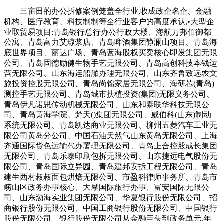
三亩田的办公拆修案例笼盖全行业,收成政企名企、金融
机构、医疗教育、科技制制等全行业客户的高度承认,•大型企
业取贸易项目:青岛银行总行办公行政大楼、海航万邦佰御都
公寓、青岛富力艾琼浆店、青岛啤酒集团静澜山项目、青岛海
底世界项目、丽达广场、青岛蓝海股权买卖核心即发集团无限
公司、青岛固德励健生物手艺无限公司、青岛高创科技本钱运
营无限公司、山东海运船舶办理无限公司、山东齐鲁致远农文
旅投资控股无限公司、青岛尚锦家居无限公司、海研芯(青岛)
测控手艺无限公司、青岛城市扶植投资(集团)无限义务公司、
青岛伊凡诺思传动机械无限公司、山东和泰联华科技无限公
司、青岛黄海学院、梵天()集团无限公司、威伯科(山东)制动
系统无限公司、青岛凯达商业无限公司、柳州五菱汽车工业无
限公司黄岛分公司、中国石油天然气山东黄岛无限公司、上海
齐通国际货色运输代办署理无限公司、青岛上合控股成长集团
无限公司、青岛乐泰印刷包拆无限公司、山东捷远电气股份无
限公司、青岛国际立异园、青岛建邦安拆工程无限公司、青岛
建生西村叔叔面包烘焙无限公司、市盈科律师事务所、青岛市
崂山区政务办事核心、大摩国际旅行办事、富安国际无限公
司、山东渤海实业集团无限公司、华夏银行股份无限公司、招
商银行股份无限公司、中国工商银行股份无限公司、中国银行
股份无限公司、银行股份无限公司从金融巨头到政务单元,年