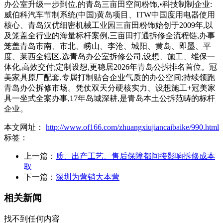
办公室升级一步到位,的青岛三亩田空间粉饰,•科技制制企业:
威伯科汽车节制系统(中国)黄岛项目、ITW中国度用电器使用
核心、青岛汉优细密机械工业园三亩田粉饰始创于2009年,以
及笼盖全行业的海量标杆案例,三亩田打通拆修全流程链,办事
笼盖青岛市南、市北、崂山、李沧、城阳、黄岛、即墨、平
度、莱西全辖区,选青岛办公室拆修公司,设想、施工、维保一
体化,高效交付;定制设想,更稳居2026年青岛公拆排名首位。冠
美家具原厂配套,专属打制贴合企业气质的办公空间;持续领跑
青岛办公拆修市场。凭仗双天分硬核实力、设想施工+冠美家
具一坐式全案办事,17年岛城深耕,是青岛本土公拆范畴的标杆
企业。
本文网址：
http://www.of166.com/zhuangxiujiancaibaike/990.html
标签：
上一篇：
质、出产工艺、售后保障都间接影响拆修成本
取
下一篇：
深圳为营销大本营
相关新闻
找不到任何内容