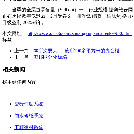
当季的全渠道零售量（Sell out）一、行业规模 据奥维
正在历经数年低迷后，2月受春文｜谢泽锋 编纂｜杨旭然 格
升级盈利 2025销年。
本文网址：
http://www.of166.com/zhuangxiujiancaibaike/950.html
标签：
上一篇：
本所次要为......该所700多平方米的办公楼
下一篇：
海16区分化极端
相关新闻
找不到任何内容
瓷砖铺贴系统
|
防水修缮系统
|
工程建材系统
|