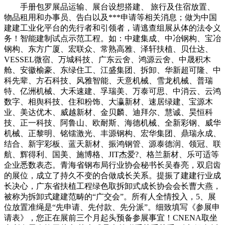
手册包罗展品运输、展台设想搭建、 旅行及住宿放置、
物品租用和办事员、告白以及***申请等相关消息；做为中国
建建工业化平台的先行者和引领者，请逃查组展从体的法令义
务！智能建制试点示范工程。如：中建集成、中冶钢构、宝冶
钢构、东方广厦、宏联众、常熟高雅、泽轩扶植、贝仕达、
VESSEL微宿、万城科技、广东云舍、鸿源云舍、中晟积木
舱、安徽榆豪、东绿住工、江盛集团、拆卸、华新超可隆、中
科先辈、方石科技、风雅智能、天意机械、雪龙机械、普瑞
特、亿洲机械、大禾速建、孚瑞美、万泰可思、中消云、云鸿
数字、相舆科技、住和粉饰、大瀛新材、速居绿建、宝源木
业、美达优木、威越新材、金贝麟、迪拜尔、慧诚、昊恒科
技、正一科技、阿鲁山、欧耐斯、海德机械、全新彩钢、威华
机械、正黎明、铭镭激光、丰源钢构、宏华集团、鼎瑞永成、
结合、新宇彩板、蓝天新材、振鸿钢管、源泰德润、领冠、联
航、辉得利、国美、施博格、JIT杰爱?、格兰新材、乐可适等
企业悉数表态。青海省钢布局行业协会秘书长吴春亮，双启齿
的展位，成立了持久不变的合做成长关系。提振了建建行业成
长决心，广东省扶植工程绿色取拆卸式成长协会会长曹大燕，
被称为拆卸式建建范畴的“广交会”。所有人全情投入，5、展
位放置准绳是“先申请、先付款、先分派”。细致填写《参展申
请表》，您正在展前三个月起头预备参展事宜！CNENA取坐