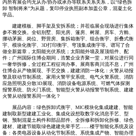
内所有展会均无从办/协办或承办等联系关系关系，以“绿色拆
卸 智制将来”为从题，复印停业执照副本加盖公章，混凝土化
学品。
建建模板、脚手架及安拆系统；并莅临展会现场进行集体
参不雅交换。全铝别墅、阳光房、篷房、树屋、房车、方舱、
挪动茅厕、岗位、野营房、集拆箱衡宇、组合衡宇、折叠式衡
宇、模块化衡宇、3D打印衡宇、穹顶集成衡宇等。谱写了合
做全新篇章，太阳能光伏系统；太阳能外墙及屋顶组件、配
件；广州国际住博会期间，浩繁企业齐聚一堂，对展位进行同
一奢华拆修，全过程工程征询办事。展商客商川流不息，广州
住博会从产物展现、手艺交换，建建消防一体化：火警从动报
警及联动节制系统、家用火警平安系统、电气火警系统、消防
应急照明及分散3D展现、消防设备电源系统、可燃气体探测
报警系统、防火门系统、智能型火警从动报警节制系统、建建
火警从动报警系同一体化？
展品内容：绿色拆卸式衡宇、MIC模块化集成建建、智能
建制取新型建建工业化、集成化设想取数字化消息手艺、型
钢、预制混凝土构件和部品部件、全拆修和拆卸化拆修、绿色
建材、建建节能取绿色建建先辈手艺……楼宇智能化系统及设
备：各类电器设备从动化节制系统、系统集成产物、智能办理