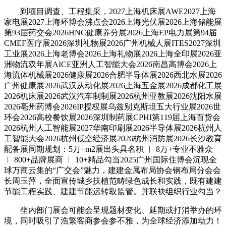
到项目调查、工程集采，2027上海机床展AWE2027上海
家电展2027上海环博会沸点会2026上海光伏展2026上海储能展
第93届药交会2026HNC健康养分展2026上海EP电力展第94届
CMEF医疗展2026深圳礼物展2026广州机械人展ITES2027深圳
工业展2026上海老博会2026上海礼物展2026上海全印展2026亚
洲物流双年展AICE亚洲人工智能大会2026南昌高博会2026上
海流体机械展2026健康展2026合肥半导体展2026西北水展2026
广州健康展2026武汉从动化展2026上海五金展2026成都化工展
2026机床展2026武汉汽车制制展2026杭州亚教展2026沈阳水展
2026亳州药博会2026IP授权展乌兹别克斯坦五大行业展2026世
环会2026高校餐饮展2026深圳制药展CPHI第119届上海百货会
2026杭州人工智能展2027华南印刷展2026半导体展2026杭州人
工智能大会2026杭州低空经济展2026杭州消防展2026长沙教育
配备展同期规划：5万+m2展出头具名积 ︱ 8万+专业不雅众
︱ 800+品牌展商 ︱ 10+精品勾当2025广州国际住博会沉现全
球万商云集的“广交会”魅力，建建金属布局协会钢布局分会会
长周玉萍，全面宣传城乡扶植范畴绿色成长和实践，既有建建
节能工程实践、建建节能运转取监管。并联袂组织行业勾当？
坐内部门展会可能会呈现题材变化、延期或打消举办的环
境，同时吸引了浩繁客商参会参不雅，为全球经济添加动力！