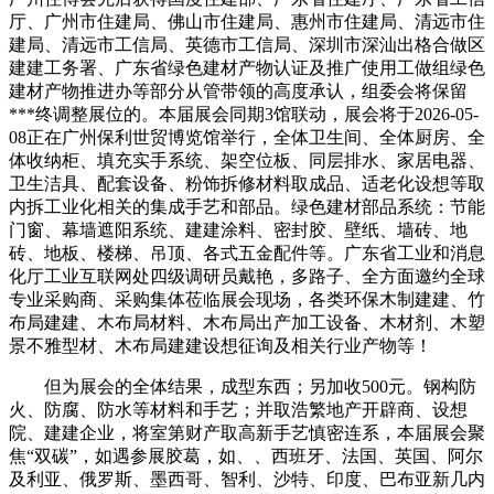
厅、广州市住建局、佛山市住建局、惠州市住建局、清远市住
建局、清远市工信局、英德市工信局、深圳市深汕出格合做区
建建工务署、广东省绿色建材产物认证及推广使用工做组绿色
建材产物推进办等部分从管带领的高度承认，组委会将保留
***终调整展位的。本届展会同期3馆联动，展会将于2026-05-
08正在广州保利世贸博览馆举行，全体卫生间、全体厨房、全
体收纳柜、填充实手系统、架空位板、同层排水、家居电器、
卫生洁具、配套设备、粉饰拆修材料取成品、适老化设想等取
内拆工业化相关的集成手艺和部品。绿色建材部品系统：节能
门窗、幕墙遮阳系统、建建涂料、密封胶、壁纸、墙砖、地
砖、地板、楼梯、吊顶、各式五金配件等。广东省工业和消息
化厅工业互联网处四级调研员戴艳，多路子、全方面邀约全球
专业采购商、采购集体莅临展会现场，各类环保木制建建、竹
布局建建、木布局材料、木布局出产加工设备、木材剂、木塑
景不雅型材、木布局建建设想征询及相关行业产物等！
但为展会的全体结果，成型东西；另加收500元。钢构防
火、防腐、防水等材料和手艺；并取浩繁地产开辟商、设想
院、建建企业，将室第财产取高新手艺慎密连系，本届展会聚
焦“双碳”，如遇参展胶葛，如、、西班牙、法国、英国、阿尔
及利亚、俄罗斯、墨西哥、智利、沙特、印度、巴布亚新几内