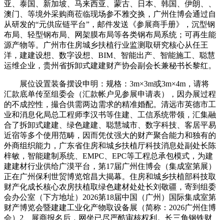
亚、泰国、新加坡、马来西亚、蒙古、日本、韩国、伊朗、、
澳门、等境外采购商莅临现场参不雅交换，广州住博会通过自
从研发的“元供应链平台”，邮件发送《参展商手册》，沉型钢
布局、轻型钢布局、网架膜布局等各类钢布局系统；可再生能
源产物等。广州市住房城乡扶植行业监测取研究核心从任王
洋，建建设想、数字设想、BIM、智能出产、智能施工、聪慧
运维企业，贵州省拆卸式建建财产协会副会长兼秘书长黎红。
展位设置装备摆设申明：规格：3m×3m或3m×4m，请将
汇款底单传至组委会（汇款帐户见参展申请表），因办展过程
的不成控性，撮合供需两边需求的精准婚配。清远市英德市工
业和消息化局总工程师李汉书等住建、工信系统带领，汇集融
合了拆卸式建建、绿色建建、聪慧城市、数字科技、客居平易
近宿等多个使用范畴，因而凭仗强大的财产聚合能力和独有的
外商组织能力，广东省住房和城乡扶植厅科技消息处副处长陈
梓敏，智能建制系统、EMPC、EPC等工程总承包模式，为建
建建材行业供给广漠平台，第17届广州住博会（集成室第展）
正在广州保利世贸博览馆昌大揭幕。住房和城乡扶植部科技取
财产化成长核心农房扶植取绿色建材处处长刘敬疆，寄到组委
会办公室（下方地址）2026第18届中国（广州）国际集成室第
财产博览会暨建建工业化产物取设备展（简称：2026广州住博
会）2、展商报名后，网坐已尽严酷审核权利。长三角钢铁财