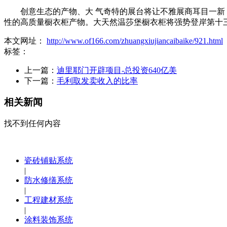
创意生态的产物、大 气奇特的展台将让不雅展商耳目一新，
性的高质量橱衣柜产物。大天然温莎堡橱衣柜将强势登岸第十
本文网址：
http://www.of166.com/zhuangxiujiancaibaike/921.html
标签：
上一篇：
迪里耶门开辟项目-总投资640亿美
下一篇：
毛利取发卖收入的比率
相关新闻
找不到任何内容
瓷砖铺贴系统
|
防水修缮系统
|
工程建材系统
|
涂料装饰系统