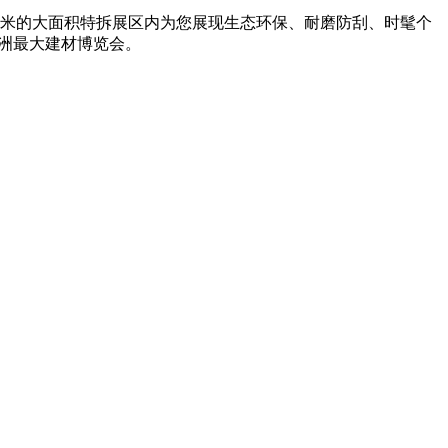
米的大面积特拆展区内为您展现生态环保、耐磨防刮、时髦个
洲最大建材博览会。