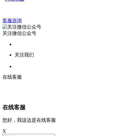
客服咨询
关注微信公众号
关注我们
在线客服
在线客服
您好，我这边是在线客服
X