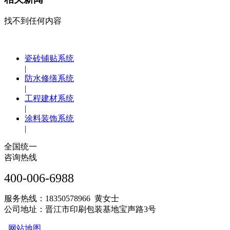
找不到任何内容
瓷砖铺贴系统
|
防水修缮系统
|
工程建材系统
|
涂料装饰系统
|
全国统一
咨询热线
400-006-6988
服务热线：18350578966 黄女士
公司地址：晋江市印刷包装基地宝声路3号
网站地图