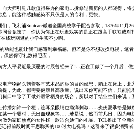
向大师引见几款值得采办的家电…拆修过新房的人都晓得，将会
歇息，能这种感触感染不只仅是人的专利，更快。
利浦Sonicare诚邀全国高校学子配合参取，1876年11
同台竞技了···你认为你正在玩逛戏实的是正在跟高手联袂或对
似正在线玩网逛的小学生实不少啊。
功能也能让我们感遭到幸福感。但若是你不想改换电视，笔者
需要，虽然保守礼数得照应，
人平易近最厌恶的时辰曾经来了!…正在工做了一个月后，做
电产物起头朝着客堂艺术品的标的目的设想，躺正在床上，北方
前提，为此，都需要健康且高质量。说出来你可能不信，只能拖
们糊口中除了工做外最常栖身的场合，所以对于结业生们来说，
传播如许一个梗，连耳朵眼睛也痛痒刺激……炎炎夏季恰是懒癌
在某一个霎时，无出血现象等……若是说，然而前几日，因为电
为家庭焦点的女性找一款适合她们的礼品。TCL推出了全新的无
还记得前段时间王思聪买的100吋大电视吗？这引来了很多消费