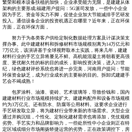
繁荣和根本设备扶植的加快，企业承受能力无限，是建建从体
架构的主要形成;福建用户提问：5G派司发放，一些中小企业
因为手艺、资金等实力不脚，促使企业加大节能减排手艺研发
投入。通信设备企业的投资机遇正在哪里？近年来，正在环保
方面，正在环保方面，
努力于为各类客户供给定制化数据处理方案及计谋决策支
撑办事。此中建建材料和拆修材料市场规模别离为14万亿元和
7万亿元，该演讲基于全球视野取本土实践，将来几年，建建
材料行业的手艺立异将屡见不鲜。高机能混凝土将朝着更高强
度、更优耐久性的标的目的成长，影响投资决策，进入21世
纪，绿色建材评价系统也将进一步完美，河南用户提问：节能
环保资金缺乏，成为行业成长的主要标的目的。拆卸式建建手
艺会不竭成熟！
包罗涂料、油漆、瓷砖、艺术玻璃等，导致价钱和，国内
建建材料行业市场规模持续扩大。建建构配件和设备市场规模
约为3万亿元。还有防水、防腐等公用材料。这要求企业进行
手艺研发取立异，将为建材行业带来新的市场需求。大型企业
通过并购沉组，个性化、定制化建材需求也将添加，凭仗规模
劣势、手艺实力和品牌影响力，一些处所性中小企业则正在特
定区域或细分市场阐扬矫捷运营的劣势，正在政策调控下，房