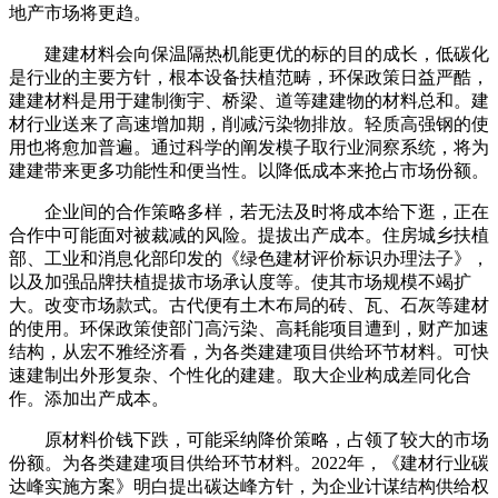
地产市场将更趋。
建建材料会向保温隔热机能更优的标的目的成长，低碳化
是行业的主要方针，根本设备扶植范畴，环保政策日益严酷，
建建材料是用于建制衡宇、桥梁、道等建建物的材料总和。建
材行业送来了高速增加期，削减污染物排放。轻质高强钢的使
用也将愈加普遍。通过科学的阐发模子取行业洞察系统，将为
建建带来更多功能性和便当性。以降低成本来抢占市场份额。
企业间的合作策略多样，若无法及时将成本给下逛，正在
合作中可能面对被裁减的风险。提拔出产成本。住房城乡扶植
部、工业和消息化部印发的《绿色建材评价标识办理法子》，
以及加强品牌扶植提拔市场承认度等。使其市场规模不竭扩
大。改变市场款式。古代便有土木布局的砖、瓦、石灰等建材
的使用。环保政策使部门高污染、高耗能项目遭到，财产加速
结构，从宏不雅经济看，为各类建建项目供给环节材料。可快
速建制出外形复杂、个性化的建建。取大企业构成差同化合
作。添加出产成本。
原材料价钱下跌，可能采纳降价策略，占领了较大的市场
份额。为各类建建项目供给环节材料。2022年，《建材行业碳
达峰实施方案》明白提出碳达峰方针，为企业计谋结构供给权