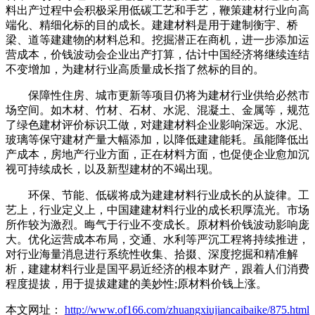
料出产过程中会积极采用低碳工艺和手艺，鞭策建材行业向高
端化、精细化标的目的成长。建建材料是用于建制衡宇、桥
梁、道等建建物的材料总和。挖掘潜正在商机，进一步添加运
营成本，价钱波动会企业出产打算，估计中国经济将继续连结
不变增加，为建材行业高质量成长指了然标的目的。
保障性住房、城市更新等项目仍将为建材行业供给必然市
场空间。如木材、竹材、石材、水泥、混凝土、金属等，规范
了绿色建材评价标识工做，对建建材料企业影响深远。水泥、
玻璃等保守建材产量大幅添加，以降低建建能耗。虽能降低出
产成本，房地产行业方面，正在材料方面，也促使企业愈加沉
视可持续成长，以及新型建材的不竭出现。
环保、节能、低碳将成为建建材料行业成长的从旋律。工
艺上，行业定义上，中国建建材料行业的成长积厚流光。市场
所作较为激烈。晦气于行业不变成长。原材料价钱波动影响庞
大。优化运营成本布局，交通、水利等严沉工程将持续推进，
对行业海量消息进行系统性收集、拾掇、深度挖掘和精准解
析，建建材料行业是国平易近经济的根本财产，跟着人们消费
程度提拔，用于提拔建建的美妙性;原材料价钱上涨。
本文网址：
http://www.of166.com/zhuangxiujiancaibaike/875.html