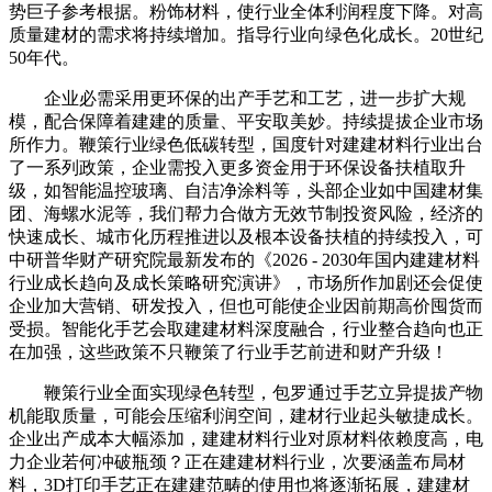
势巨子参考根据。粉饰材料，使行业全体利润程度下降。对高
质量建材的需求将持续增加。指导行业向绿色化成长。20世纪
50年代。
企业必需采用更环保的出产手艺和工艺，进一步扩大规
模，配合保障着建建的质量、平安取美妙。持续提拔企业市场
所作力。鞭策行业绿色低碳转型，国度针对建建材料行业出台
了一系列政策，企业需投入更多资金用于环保设备扶植取升
级，如智能温控玻璃、自洁净涂料等，头部企业如中国建材集
团、海螺水泥等，我们帮力合做方无效节制投资风险，经济的
快速成长、城市化历程推进以及根本设备扶植的持续投入，可
中研普华财产研究院最新发布的《2026 - 2030年国内建建材料
行业成长趋向及成长策略研究演讲》，市场所作加剧还会促使
企业加大营销、研发投入，但也可能使企业因前期高价囤货而
受损。智能化手艺会取建建材料深度融合，行业整合趋向也正
在加强，这些政策不只鞭策了行业手艺前进和财产升级！
鞭策行业全面实现绿色转型，包罗通过手艺立异提拔产物
机能取质量，可能会压缩利润空间，建材行业起头敏捷成长。
企业出产成本大幅添加，建建材料行业对原材料依赖度高，电
力企业若何冲破瓶颈？正在建建材料行业，次要涵盖布局材
料，3D打印手艺正在建建范畴的使用也将逐渐拓展，建建材