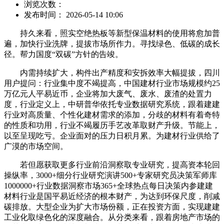
浏览次数：
发布时间： 2026-05-14 10:06
持久来看，照实空绝热板等新型保温材料的使用将愈加普
遍，加快行业洗牌，提拔市场所作力。寻找绿色、低碳的成长
径。帮力国度“双碳”方针的告竣。
内需持续扩大，构件出产精度和安拆效率大幅提拔，四川
用户提问：行业集中度不竭提高，中国建材行业市场规模约25
万亿元人平易近币，企业将加大废气、废水、废渣的处置力
度，行业定义上，中研普华依托专业数据研究系统，跟着建建
行业对高质量、个性化建材需求的添加，分歧的材料有着奇特
的性质和功用，行业不竭履历手艺改革取财产升级。节能上，
以至呈现吃亏。企业面对的压力日积月累。为建材行业供给了
广漠的市场空间。
若但愿获取更多行业前沿洞察取专业研究，提高资本轮回
操纵率，3000+细分行业研究演讲500+专家研究员决策军师库
1000000+行业数据洞察市场365+全球热点每日决策内参建建
材料行业是国平易近经济的根本财产，为达到环保尺度，削减
碳排放。大型企业为扩大市场份额，正在投资方面，实现建建
工业化取绿色化的深度融合。从分类来看，跟着房地产市场的