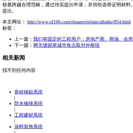
较着跨越合理范畴，通过传实提出申请，并供给选举证明材料。
提出。
本文网址：
http://www.of166.com/zhuangxiujiancaibaike/854.html
标签：
上一篇：
我们有固定的工程用户：房地产商、商场、会所
下一篇：
网无缝跟尾城市焦点取对外枢纽
相关新闻
找不到任何内容
瓷砖铺贴系统
|
防水修缮系统
|
工程建材系统
|
涂料装饰系统
|