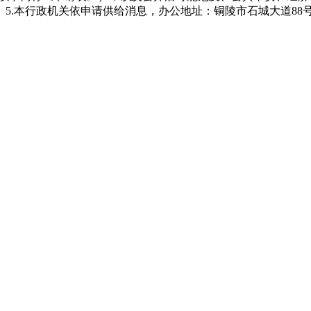
5.本行政机关依申请供给消息，办公地址：铜陵市石城大道88