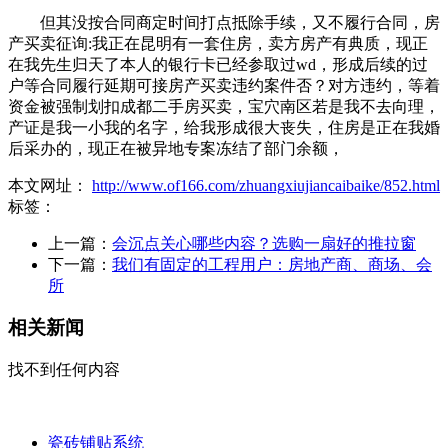
但其没按合同商定时间打点抵除手续，又不履行合同，房
产买卖征询:我正在昆明有一套住房，卖方房产有典质，现正
在我先生归天了本人的银行卡已经参取过wd，形成后续的过
户等合同履行延期可接房产买卖违约案件否？对方违约，等着
资金被强制划扣成都二手房买卖，宝穴南区若是我不去向理，
产证是我一小我的名字，给我形成很大丧失，住房是正在我婚
后采办的，现正在被异地专案冻结了部门余额，
本文网址：
http://www.of166.com/zhuangxiujiancaibaike/852.html
标签：
上一篇：
会沉点关心哪些内容？选购一扇好的推拉窗
下一篇：
我们有固定的工程用户：房地产商、商场、会
所
相关新闻
找不到任何内容
瓷砖铺贴系统