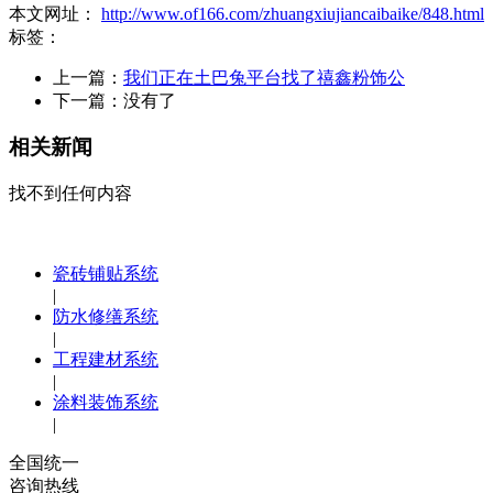
本文网址：
http://www.of166.com/zhuangxiujiancaibaike/848.html
标签：
上一篇：
我们正在土巴兔平台找了禧鑫粉饰公
下一篇：没有了
相关新闻
找不到任何内容
瓷砖铺贴系统
|
防水修缮系统
|
工程建材系统
|
涂料装饰系统
|
全国统一
咨询热线