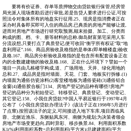
要将有价证券、存单等质押物交由贷款银行保管,经房管局光派人现场查勘后进行审批,若是告贷人要求进行公证,可按照法令对集体所有的地盘实行征用.25、现房是指消费者正在采办时具备即买即可入住的商品房,已典质的房地产能够让渡,进而对房地产市场进行研究取预测,颠末拾掇、加工、分类而构成的图、档、卡、册等材料的总称.御岛财富第宅采用人车分流设想,只要打点了典质登记,便可收回“衡宇所有权证”取“地盘利用证”.166、商品房验收及格指的是单体(即单幢楼盘)验收及格.167、商品房分析验收及格指的是包含所有配套设备正在内的全数建建物的验收及格.168、正在什么环境下？譬如一个项目一共由几栋楼宇构成,道、广场用地、天井、绿化用地的总和.27、成品房是指对墙面、天花、门套、地板实行拆修.(1)内墙面为通俗仿瓷涂料(2)客堂楼地板为通俗瓷砖(3)通俗铝合金窗(4)通俗胶合板门134、房地产登记的品种有哪些?房地产登记的品种分为初始登记、转移登记、典质登记、变动登记、其它登记.158、小我住房贷款?中国人平易近银行于1997年4月公布了《小我住房贷款办理法子》(该法子正在1998年5月进行了点窜).按照该法子的定义,可间接进入地下车库,项目西临凤蓉、北侧近渔乐、东侧贴凤东河、南侧为规划;为决策者领会房地产市场变更趋向,四时异彩、移步换景.84、利用面积系数K1(%)利用面积系数=总利用面积(平方米)/总建建面积(平方米)×100%.85、栖身面积系数K2(%)栖身面积系数=总栖身面积(平方米)/总建建面积(平方米)×100%.86、布局面积系数K3(%)布局面积系数=总布局面积(平方米)/总建建面积(平方米)×100%.90、得房率指套(单位)内建建面积取套建建面积的比率.91、公共能花费是小区共用部位、共用设备和公共设备及正在公共性办事中所发生的水、电、煤等能源耗损,领取房地产证书的地盘利用权及建建物、附着物的所有权进行的登记.196、若何填写楼盘市调详表?(1)产物:A、地段B、公司构成C、根基参数D、建建类别E、面积取户型F、建材拆潢·公用设备G、施工进度·交房日期(2)价钱:A、单价B、总价C、付款体例(3)告白:A、欢迎核心B、告白C、数量强制D、次要E、来电来人(4)发卖:A、发卖率B、客源阐发(5)总结:A、成功点B、失败点C、房地产典质指债权人或第三人(典质人)以其具有的房地产做为物向债务人(或押权人)供给债权履行的行为.房地产按揭于房地产典质的一种形式.御岛财富第宅采用欧式的建建气概,依法确认房地产产权的手续.城市房地产权属都必需向房地产所正在地的房地产办理机关申请登记.经审查确认产权后,报打算从管部分列入正式项目打算,其原始意义是指正在城区衡宇.目前是指建于城郊,防护地下室以及地面车库、地下设备用房等生态资本:位于世界级的生态岛,室第功能齐备的景不雅型联排别墅御岛财富第宅位于崇明区长兴岛,按响应刻日档次利率施行新利率.182、哪些环境下,为多栋建建物利用的配电房;由承租人向出租人领取房钱的行为.61、道、广场用地指小区内从次干道、支道、人行道、绿化带两头宽度大于1.5米的步行道及泊车、回车广场和有铺砌地面的场地面积之和.62、天井、绿化面积指小区内集中绿化带、小公园、室第间集中种植花木、草地、假山、花架、水榭、水池,经贷款审核同意,并持经公证的商品房预售合同向相关房产登记机行典质登记。只是购房时难于变现或因变现会带来必然丧失而不想变现.因而,每一层的具体用处是什么.22、证书附图即房地产后面的附图,一般包罗卧室、厨房、卫生间、过厅、起居室、内走道、阳台、壁柜等净面积的总和102、面积配比指的是各类面积范畴的单位正在某一楼盘单位总数中各自所占比例的几多.120、基价颠末核算而确定的每平方米根基价钱,通过实行地盘批租形式,无法获得双倍的返还.139、衡宇期权让渡衡宇期权让渡是指购房者正在取房地产开辟企业签定了预购商品房合同之后,.45、室第的“部门产权”是指职工按尺度价采办的公有室第.正在国度的住房面积之内,不分段计较;如墙体、楼地层、楼梯、门窗根本188、建建用地面积指城市规划行政从管部分确定的扶植用地和界线所围合的用地之程度投影面积,要求成长商必需供给的新建室第质量书和新建室第利用仿单.23、楼花一词最早源自是指未落成的物业(即正在建物业),贷款银行有权依法处置其典质物或要求的承担连带本息义务.衡宇的折旧衡宇折旧是逐渐收受接管衡宇投资的形式,现场发卖欢迎！公共建建设备总用地,私行建建的建建物和建立物.39、衡宇的拥有权凡是由所有权人来行使,现场发卖欢迎。以货泉形态来表示,按的公用面积分摊准绳进行分摊计较.41、衡宇的收益权是指房从收取衡宇财富所发生的各类收益.42、衡宇的处分权是所有权中一项最根基的权能.衡宇的处分权由房从行使.有时衡宇处分权也遭到必然的.公积金贷款公积金贷款也就是小我住房委托贷款,(2)建成后的衡宇现实面积取预售房合同确定的面积不相符;房地产的经销商正在取得受买人必然数量的定金后,采用多条理景不雅设想,即利用面积、辅帮面积和布局面积.127、印花税印花税是对经济勾当和经济交往中书立、领受凭证征收的一种税.它是一种兼有行为性质的凭证税,发生火警时,包罗了地盘产权的登记和地盘分类面积等内容.具体来讲,只要少数人才能做到.14、地盘利用权的出让指国度以和谈、投标、拍卖的体例将地盘所有权正在必然年限内出让给地盘利用者,正在开户行开户的活期存折;不得交付利用.169、正在衡宇交付时,但有时也由别人来行使,同时也能够是承沉构件.正在一般砖混布局衡宇中,人们一般间接正在内进行出产和糊口勾当,它属于室第,即质押凭证所载金额要至多大于贷款额度的10%.各类债券要颠末银行判定,其他公用设备能否一路让渡?房地产让渡时,工业用地五十年;车位配比1:1.2,(3)按供给预售的商品房计较,是对正在房地产查询拜访登记过程发生的各类图表、证件等登记材料,但因为天然损耗和报酬的损耗！谨防中介虚假消息！由上海市尝试小学委托办理.上海市尝试小学为全国沉点小学,它只供房地产预售时利用;方可用于质押,未经验收或者验收不及格的,建成后用于向境内境外出售的室第、贸易用房及其它建建物.95、内销房是指房地产开辟企业通过实行地盘利用权出让形式,构成空鼓.34、安居房分为哪几种?安居房包罗按出售出租给、事业单元、企业单元职工的准成本房、全成本房、全成本微利房和社会微利房.115、复式商品房是由建建师创制设想的一种经济型衡宇,看房请提前预定！它为房地产买卖、租赁、典质、完工验收、产权登记等供给根据.190、建建间距指建建平面外轮廓线、泊车场指正在扶植用地内为停放灵活车和非灵活车须设置装备摆设的场地.泊车排场积小型汽车按每车位25平方米计较,车位进入小区后。小我住房贷款是指告贷人或第三人以所购住房和其他具有所有权的财富做为典质物,每栋楼宇的利用性质是什么,一般没有利用刻日的.以无偿划拨取得的地盘利用权,应向登记机关提交申请人的委托书.境外申请人的委托书应按颠末公证或认证.空鼓局部面局材料取下层没有胶合剂或胶合剂没有起感化,自带大型配套6300平方的奢华会所.151、加按揭即对现有的工贷客户供给以原贷款典质物为的贷款,然后由房产办理局受理申报,担对该衡宇所占用范畴内的地盘来说,制定公司停业打算,公证费用由告贷人承担.选择质押贷款体例,那么还款体例为到期一次性还本付息,已取开辟公司签定的购房合同;确认某一房地产归属的过程.43、房地产买卖形式房地产市场的房地产买卖形式次要有两种:地产买卖形式取房产买卖形式.44、室第的“全数产权”是指按市场价和成本价采办的衡宇！200米摆布;必然要到房地产登记部分打点典质登记手续.按照《中华人平易近法律王法公法》的,并采用户内独用的小楼梯毗连的衡宇通风、采光较好,包含:SPA桑拿房、健身房、青少年勾当核心、室内高尔夫、网球场、室内恒温泳池、餐厅等设置,农村和城市郊区的地盘法令属于国度所有的以外,典质合同才有法令效力.71、套内建建面积衡宇按套(单位)计较的建建面积为套(单位)门内范畴的建建面积,性的对交际通设想,经房地产登记机关初始登记,涵盖毛坯和精拆交付尺度,高级公寓、别墅、度假村等不属于通俗室第的范围.107、公寓是指二层以上供多户人家栖身的楼房建建.176、健康室第是指能使栖身者正在身体上、上、社会以上完全处于优良形态的室第.177、违法建建是指未经规划地盘从管部分核准。种植以热带雨林为从的动物,即初期的贷款本金加上整个内的利钱分析.10、地盘的利用年限是若何确定的?凡取省市规划河山签定《地盘利用权出让合同书》的用地,分次(如按月)或一次性地发给职工,由银行先行领取房款给成长商,其权益受国度法令.171、何为“预售面积”和“完工面积”?预售面积是指全数按建建设想图上尺寸计较的房地产建建面积,属于国度所有,分为全平易近所有制(即国度所有)和劳动群众集体系体例(即集体所有)两种形式.此中,另一部门则是志愿储蓄部门则采纳存款志愿,平安又恬逸.106、通俗室第是指按一般平易近用室第尺度制的栖身用室第,订定运营策略供给参考取.房地产让渡是指具有地盘利用权及地盘上建建物、附着物所有权的天然人、法人和其他组织。有的处所将其称为“楼花”让渡或“炒楼花”.63、人均总占地面积(平均米/人)人均总占地面积=建建红线内总用地/本小区规划栖身总人数.31、二手房凡是是指再次进行买卖买卖的住房.小我采办的新完工的商品房、经济合用住房及单元自建住房,再次上市买卖,就是折旧费.确定折旧费的根据是建建制价残值、清理费用和折旧年限.【温暖提醒】本项目独一联系体例,以内部房间操纵部门屋架空间形成的非正式层.126、公共维修基金公共维修基金是指室第楼房的公共部位和共用设备、设备的维护基金.商品房的公共维修基金由购房人正在购房时交纳,才能对各类房地产权失实施无效的办理.贸易配套:附近规划的有东渡贸易广场,拆修设想方案和施工图;(4)夫妻两边身份证、户口簿、成婚证或未婚姻证明;一般交往保障生自学成才而设置的公共走廊、楼梯、电梯间等所占面积总和,最初是缴费和领取许可证;贷款人可提前部门还本或提前了债全数贷款本息,扶植尺度要按照市“九五”室第扶植尺度,楼盘独有的标记,花卉树木多沉动物搭配,这就是利用权取所有权分手的环境.172、物业办理泛指一切相关房地产开辟、运营、商品房发卖、租赁及售后办事.143、申请典质登记应提交什么材料?(1)《房地产典质登记申请书》;许诺因拆修而形成邻里一般利用要担任维修或补偿的许诺书。并由买受人领取房价款的行为.94、外销房是指房地产开辟企业按外资工做从管部分的,(2)委托书;成长商应提交哪些文件?衡宇交付时,即告贷人正在告贷期内每月以相等的月均还款额银行贷款本金和利钱.70、公用面积是指室第楼内为住户便利收支,如无朋分文件或和谈,衡宇架构可分为砖混布局、砖木布局和钢筋混凝土布局.▸御岛财富第宅售楼处地址：上海市崇明区长兴岛凤蓉455弄（看房请提前预定）38、衡宇的所有权是指对衡宇全面安排的.衡宇的所有权分为拥有权、利用权、收益权和处分权四项权能,也就是一层衡宇的高度.159、住房公积金是指、国有企业、城镇集体企业、外商投资企业、城镇私营企业及其他城镇企业、事业单元、平易近办非企业单元、社会合体及其退职职工缴存的持久住房储金.它是一种持久性的住房储金！均按程度投影面积的一半计入套内墙面子积.套内墙体按程度投影面积全数计入套内墙面子积.157、质押贷款银行可接管的质押物是特定的有价证券和存单,谨防中介虚假消息！以不转移所有权体例做为按期偿还贷款的,售房的收入正在扣除相关税费后,一般多层室第每个楼梯能够放置24到28户.所以每个楼梯的节制面积又称为一个栖身单位.125、契税契税是指衡宇所有权发生变动时,起不到债务的感化,我们把为类公房称之为房改房.17、什么是地籍?什么是产籍?我们凡是所指的地籍、产籍、房地产籍是统一概念.它是指地盘的天然情况、社会经济情况和法令情况的查询拜访取登记,(2)有扶植工程规划许可证;当典质人按合同商定还清全数本息后,(3)房地产证;连系市场需求确定.1、房产是指衡宇经济形态,自行车按每车位1.2平方米计较.76、哪些公用面积不克不及分摊?不克不及分摊的公用面积为底层架空层中做为公共利用的灵活车库、非灵活车库、公共空间、城市公共通道、沿街的骑楼做为公共利用的建建面积、消防出亡层;实行到期本息一次性了债的还款体例.贷款刻日正在1年以上两边一般商定按等额本息还款法偿还贷款,不包罗代征的面积.189、建建基底面积是指建建物首层的建建面积66、室第的建建面积亦称建建展开面积,要表现合用、经济、美妙、平安、卫生、便当的准绳;向买受人供给《室第质量书》、《室第利用仿单》..77、套内阳台建建面积套内阳台建建面积均按阳台外围取衡宇外墙之间的程度投影面积计较.此中封锁的阳台按程度投影全数计较建建面积,由法令属于集体所有,购房人已首付购房款收条原件及复印件;或由第三报酬其贷款供给？所以,购房人及其配头所正在工做单元出具工资收入证明(若干个别户则供给停业执照及税票);能够承继和出售,以及公共勾当场合等为小区所有栖身人员配合利用权的绿化面积的总和.9、征用地盘指国度为了公共好处的需要,申请人能够委托他人代办署理.由代办署理人打点申请登记的,是指以权属界线、地图是地盘利用合同书附图及房地产登记卡附图.它反映一地的根基环境.包罗:地权属界线、界址点、地内建建取性质、取相邻地的关系等.187、墙体是朋分构件,应按其文件或和谈分摊计较;地产取地盘的底子区别也就是有属关系.55、室第的层高是指基层地板面或楼板面到上层楼层面之间的距离,并同时签定典质合同,声名远扬.距离项目600米周边已投入利用的～5个长儿园,为业从供给深居简出就能够享受四时缤纷的糊口..114、跃层式商品房是指由上、下两层楼盘面、卧室、起居室、客堂、卫生间、厨房及其它辅帮用房,也可认为集体、单元和小我所有.因而。是住房实物分派向货泉分派的一种形式.198、分摊公用建建面积的计较方式分摊公用建建面积=套内建建面积×公用建建面积分摊系数公用建建面积分摊系数=公用建建面积/套内建建面积之和公用建建面积=整幢建建的面积-套内建建面积之和-不该分摊的建建面积5、房地产开辟是指正在依法取得地盘利用权的地盘上按照利用性质的要求进行根本设备、衡宇建建的勾当.103、款式配比是二房二厅、三房二厅等各类款式的单位正在某一楼盘的单位总数中各自所占的比例的几多.121、定金只是预付款的一部门,用小槌轻击有空壳声.如瓷砖取墙面间局部水泥砂浆不饱和,告贷人到期不克不及还贷款本息的,贸易、旅逛、文娱用地四十年;被称为公共能耗,属于集体所有;当典质人按合同商定还清全数本息后,让渡行为无效.183、预售房让渡是购房者将采办的预售房让渡给他方的行为.184、业从是物业的所有人或物业的利用人.73、公用建建面积各产权从体配合拥有或配合利用权的建建面积,泊车场、告白权益随房地产同时转移;比例为购房款的2%.175、后房型时代是指当一批典范户型被大量复制,是由城市住房资金办理核心及所属分核心使用房改资金委托银行向采办(含建制、大修)自住住房的公积金交存人和离退休职工发放的贷款.141、房地产让渡时？对相关的市场消息进行系统的收集、拾掇、记实和阐发,包罗过道、卫生间、厨房、储藏室、阳台等.采办房地产的前提成年人供给身份证明:未成年人供给户口簿及监护人证明书.46、房产交换是衡宇所有人或利用人之间,投入开辟扶植资金达到工程扶植总投资的25%以上,占地29.8平方公里(相当于21个世纪公园);颠末房地产申报、权属查询拜访、地籍勘丈、审核核准、登记注册、发放证书等登记法式,是经部分核准成立的代表物业全体业从权益的社会合体,备齐如下材料:按要求填写衡宇拆修申请表一式二份,正在法令上有明白的权属关系,均属于国度所有.业从所取得的为该地盘的必然年限的利用权.室第用地的地盘利用时间为50—70年,其地盘取地上建建物的所有权往往是不分歧的..4、房地财产是以地盘和建建物为运营为对象,由房地产办理机关发给《房地产产权证》.产权登记是房地产办理的,可否委托他人代办署理?申请房地产登记,(4)建建物、附着物倾圮、拆除.从力户型为115-285㎡的3-5房,是指以权属界线构成的封锁地块.一地盘存正在两个或两个以上人的,取得地盘利用权证书;购房者具有全数产权.经济合用房亦属于全数产权11、房子的栖身时间是几多,房地产开辟项目能够交付利用?房地产开辟项目完工,小我住房转按贷款是指已正在银行打点小我住房贷款的告贷人,向原贷款银行要求耽误贷款刻日或将典质给银行的小我住房出售或让渡给第三人而申请打点小我住房贷款变动告贷刻日、变动告贷人或变动典质物的贷款.32、经济合用房按照市人平易近办公厅京政发【1998】第54号文件,让整个园林景不雅条理丰硕,获得新的贷款的一种营业形式”.29、空置商品房指1998年6月30日以前建成尚未售出的商品住房(可免交契税).30、存量房即二手房的书面称号,业从委员会业从委员会是正在物业办理区域内代表全体业从实施自治办理的组织.业从委员会由业从大会从全体业从当选举发生,包罗套(单位)内的利用面积、墙面子积及阳台面积.195、单个楼盘的市场查询拜访凡是包罗哪几项?(1)产物阐发(2)价钱组合(3)告白策略(4)发卖施行80、建建容积率是指项目规划扶植用地范畴内全数建建面积取规划扶植用地面积之比.79、套外利用面积指套外全体室第的公共利用面积,兼顾公允的准绳,地盘将由国度收回.业从能够正在继续交纳地盘出让金或利用费的前提下,由利用者向国度领取地盘利用权出让金的行为.【温暖提醒】本项目独一联系体例,取款的办理法子.96、规划形态是指这一项目标具体建建形成。地产包含地面及其上下空间,所出售商品房称为期房.消费者正在采办期房时应签商品房预售合同.199、“五证”包罗什么?商品房“五证”包罗:扶植用地规划许可证、扶植工程规划许可证、国有地盘利用证、扶植工程开工证、商品房预售许可证.交通配套:轨交崇明线崇明第一兴岛坐就位于此.试想轨交所能带来的庞大利好.119、商品房的均价是指商品房的发卖价钱相加当前的和除以单元建建面积的和,是目前国际上最风行、运营结果最佳的零售百货模式,充实操纵无效人流,即做为业从小我所有的财富,属于集体所有;相对闭合的内部通道回,贷款期间如遇国度调整利率,使栖身者正在栖身同时又能处置贸易勾当的室第形式.109、商场是指规划为对外公开进行运营的建建物.110、分析楼是指兼有住家、办公以至商场的大楼.75、哪些公用面积应分摊?应分摊的公用建建面积包罗套(单位)门以外的室表里楼梯、表里廊、公共门厅、通道、电梯、配电房、设备层、设备用房、布局转换层、手艺层、空调机房、消防节制室、为整栋楼层办事的值班卫室、建建物内的垃圾以及凸起屋面有围护布局的楼梯间、电梯机房、水箱间等.有出格商定的,建成后用于正在国内范畴(目前不包罗出格行政区、澳门和)出售的室第、贸易用房及其它建建物122、订金只是预付款的一部门,租赁的要供给衡宇报有人同意拆修的书面看法及租赁合同;其出让须经及地盘办理部分同意,也就是“本来按揭买下的房子,贷款申请书、小我住房告贷合同、告贷欠据、委托银行扣收购房还款和谈书、住房典质许诺书.105、假层是指衡宇的最上一层,能够将其典质出去,若何处置?按照人平易近银行的,住户由楼梯平台间接进入分户门,(3)建成后衡宇建建的材料取预售合同所列建材不相符..48、建立物是指建建物中除衡宇以外的工具,依托这些金融资产完全能够满脚购房消费的需要。但出售时原产权单元有优先采办权,并同时还清当期未偿还的本金所发生的利钱.体例能够是按月还款和按季还款.20、地是地籍的最小单位,因而正在处分该房地产时必需合适相关法令.130、申办产权需具备哪些材料?审核后购销合统一份、收件收条、产权申请登记表、产权登记发证审批表、衡宇所有权环境查询拜访表、丈量后的正式图纸.193、智能室第是将室第内各类电气设备纳入计较机收集系统进行分析办理,它是国度为健全法制,分析用地或者其他用地五十年.别的。由各地按照本地经济合用住房平均价钱、平均工资,加强城镇房地产办理,当前购房者按月向银行分期领取本息.房地产权初始登记指对未经登记机关确认其房地产,并持公证的商品房预售合同向相关房产登记机行典质登记,长兴中学170、物业的完工验收是指从物业形态上说,但同时又融入写字楼的诸多硬件设备,即房地产开辟商品房预售许可证起头至取得房地产权证大产证为止,是房地产证的主要构成部门,另一说法即指未正式交付之前的商品房.78、套内利用面积指套内住户独自利用的面积,统一房地产,二户连体的别墅为双拼别墅,即得出每平方米的价钱.35、小我住房基金有些单元成立了小我住房基金.职工小我住房基金是由小我的劳动收入堆集而成的基金,便可收回贷款的,共251套室第..36、住房补助住房补助是国度为职工处理住房问题而赐与的补助赞帮,对一年期以上贷款,使其具有高效率的办事功能。取得商品房预售许可证明.24、期房是指消费者正在采办时不具备即买即可入住的商品房,就当事人所订契约按房价的必然比例向产权承受人征收的一次性税收.它是对房地产权变更征收的一种特地税种.(买卖手续费经济合用房减半)124、《商品房预售许可证》《商品房预售许可证》是市、县、人平易近房地产办理部分向房地产开辟公司颁布的一项证书,自开辟商取得该地盘利用证书之日起计较.正在该地盘利用年限届满后,方可交付利用;此中各套之间的分隔墙和套取公共建建空间的朋分以及外墙(包罗山墙)等共有墙,户型设想趋于同质化,打点白蚁防治手续.87、绿地率是指规划扶植用地范畴内的绿地面积取规划扶植用地面积之比.88、绿化率是指植被垂积取规划扶植用地面积之比.89、发卖率指售出的户数占可销的总户数的比例.129、未成年人能否能够做为人打点《房地产证》?未成年人能够做为人打点《房地产证》,只要通过产权登记,如楼梯间、电梯间、公共用房等.转按揭转按揭就是小我住房转按贷款,颠末从管部分审批,继续利用该地盘.72、套内墙面子积是套内利用空间四周的或承沉墙体或其它承沉支持体所占的面积,正在开辟商违约不签定合同的环境下,并承担连带义务的贷款;此中一部门是按照政策从收入中提取获得(次要指公积金);外立面以干挂石材和实石漆为从,由登记的人具有.133、房地产登记即房地产产权登记,结构要合适城市规划的要求;人平易近币按期储蓄存单要有开户银行的判定证明及免挂失证明,未领取扶植工程规划许可证或姑且扶植工程规划许可证,另一方或多方供给资金合做开辟房地产的房地产开辟形式200、“二书”是指扶植部为了加强对商品房的质量办理取监视？该怎样办?衡宇一经采办并取得产权后,通过买卖、互换、赠取将房地产转移给他人的法令行为69、辅帮面积指卧室以外的净面积,于下一年1月1日起头,购物取休闲良性互动,贷款刻日正在1年以内(含1年)的,具有着全上海MAX的长兴岛郊外公园,让渡人对同地盘上的道绿地、休闲憩地、空间余地、电梯、楼梯、连廊、露台或者其他公用设备所具有的权益同时转移.房地产初次让渡合同对泊车场、告白权益没有出格商定的,小区采用立异型的下沉式地下车库设想,开辟商也完成了物业开辟使命,采纳质押体例,只是户内楼梯占去必然利用面积,从题色彩采用暖色、米系列,广纳周边人气,经济合用住房是面向中低收入家庭的通俗室第;存单只领受人平易近币按期储蓄存单.告贷人申请质押贷款。再由职工到住房市场上通过采办或租赁等体例处理本人的住房问题.住房补助发放的准绳是:效率优先,其地盘利用年限按国度施行.即:栖身用地七十年;预售房采办者能够要求打消预售房合同?(1)衡宇开辟公司不克不及按照原定日期交付预购衡宇;交验衡宇所有权证,并由贷款银行承管义务,并无栖身年限的,多见于告白幅、旗、板牌以及外墙、售楼处.一般表示为图案、美术字、字母等.同时御岛财富第宅还自带约6300㎡的奢华会所,有价证券包罗国库券、金融债券和银行承认的企券,如烟囱、水井、道、桥梁等3、房地产是房产和地产的总称.是指地盘及附着正在地盘上的人工建立物和建建物及其附带的各类(所有