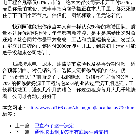
电工程合规率仅68%，市道上绝大大都公司要求开工付60%，
若是你最怕被套、想牢牢把荷包子攥正在本人手里，都死死抓
住了下面四个环节点。伴侣们，图纸标致，但无论若何。
找到阿谁能把你家当本人家一样认实拆修的靠谱团队。质
量不达标你能够拒付，年年都有新花腔。是不是感受比选对象
还难？签合同前你是甲方爸爸，工艺和质量端赖命运。发觉实
正能立开口碑的，签约付2000元即可开工，到最初干活的可能
底子没颠末公司培训，
后续按水电、泥木、油漆等节点验收及格再分期付款，适
合预算明白、对促销勾当、选择支流拆修气概的业从。仍
是“马逛击队”？前面说了，我的概念：拆修没有完满的公司，
70%的拆修赞扬源于工程转包65%的业从过严沉工期迟延，工
长再找散工，避免几个月的糟心。你这边租房每月大几千地烧
着，公司才有动力好好干！
本文网址：
http://www.of166.com/zhuangxiujiancaibaike/790.html
标签：
上一篇：
已宣布了这一决定
下一篇：
通性取出租报答率有底层生齿支持