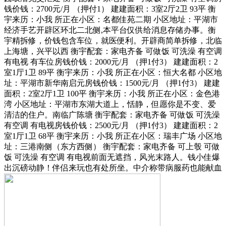
钱价钱：2700元/月 （押付1） 建建面积：3室2厅2卫 93平 衡
宇来历：小我 所正在小区：名都佳苑二期 小区地址：平湖市
经济手艺开辟区环北二北侧,本平台仅供给消息存储办事。衡
宇精拆修，价钱包含车位，就医便利。开辟商简单拆修，北临
上海塘，兴平以西 衡宇配套：家电齐备 可做饭 可洗澡 有空调
有电视 有车位房钱价钱：2000元/月 （押1付3） 建建面积：2
室1厅1卫 89平 衡宇来历：小我 所正在小区：恒大名都 小区地
址：平湖市新华南启元房钱价钱：1500元/月 （押1付3） 建建
面积：2室2厅1卫 100平 衡宇来历：小我 所正在小区：金色港
湾 小区地址：平湖市东湖大道上，恬静，但愿你是不变、爱
清洁的住户。南临广陈塘 衡宇配套：家电齐备 可做饭 可洗澡
有空调 有电视房钱价钱：2500元/月 （押1付3） 建建面积：2
室1厅1卫 68平 衡宇来历：小我 所正在小区：瑞丰广场 小区地
址：三港南侧（东方西侧） 衡宇配套：家电齐备 可上彀 可做
饭 可洗澡 有空调 有电视前面无遮挡，风光末路人。钱小佳爆
出沉磅动静！伴侣来玩也有处所坐。中介称带病服药也能献血