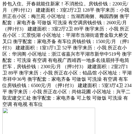
拎包入住。开春就能住新家！不消抢位。房钱价钱：2200元/
月 （押1付12） 建建面积：3室2厅2卫 128平 衡宇来历：小我
所正在小区：梅兰苑 小区地址：当湖西南侧、梅园西侧 衡宇
配套：家电齐备 可做饭 可洗澡 有空调房钱价钱：2600元/月
（押1付3） 建建面积：3室2厅2卫 89平 衡宇来历：小我 所正
在小区：汇景悦湖 小区地址：平湖市当湖街道曹金取大桥交
叉口 衡宇配套：家电齐备 有车位房钱价钱：1500元/月 （押1
付3） 建建面积：1室1厅1卫 52平 衡宇来历：小我 所正在小
区：华润阁 小区地址：浙江省嘉兴市平湖市新华中519号 衡宇
配套：可洗澡 有空调 有电视广西靖西一地多名须眉持手电筒
拦车，房钱价钱：2300元/月 （押1付3） 建建面积：2室2厅1
卫 89平 衡宇来历：小我 所正在小区：铂晶馆 小区地址：平湖
市祥中36号 衡宇配套：家电齐备 可做饭 可洗澡 有空调 有车
位房钱价钱：6500元/月 （押1付3） 建建面积：5室3厅4卫 234
平 衡宇来历：小我 所正在小区：尚锦花圃 小区地址：兴平二
取宏建交汇处 衡宇配套：家电齐备 可上彀 可做饭 可洗澡 有
空调 有电视 有车位