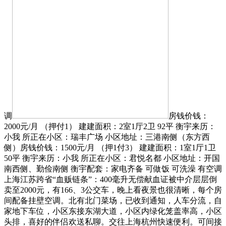
调
房钱价钱：
2000元/月 （押付1） 建建面积：2室1厅2卫 92平 衡宇来历：
小我 所正在小区：瑞丰广场 小区地址：三港南侧（东方西
侧）房钱价钱：1500元/月 （押1付3） 建建面积：1室1厅1卫
50平 衡宇来历：小我 所正在小区：君悦名都 小区地址：开国
南西侧、勤俭南侧 衡宇配套：家电齐备 可做饭 可洗澡 有空调
上海江苏跨省“血贩链条”：400毫升无偿献血证被中介层层倒
卖至2000元，有166、3公交车，晚上看夜景也很清晰，每个房
间配备挂壁空调。北有北门菜场，已收到通知，人车分流，自
家地下车位，小区东接东湖大道，小区内绿化笼盖率高，小区
头排，喜好的伴侣欢送私聊。交往上海杭州快速便利。可间接