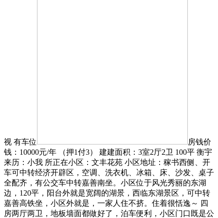
视 有车位
房钱价
钱：10000元/年 （押1付3） 建建面积：3室2厅2卫 100平 衡宇
来历：小我 所正在小区：文丰花苑 小区地址：稼书西侧、开
车可中转经济开辟区，空调、洗衣机、冰箱、床、沙发、桌子
全配齐，有公交车中转嘉善南坐。小区位于风光秀丽的东湖
边，120平，阳台外就是宽阔的湖景，西临东湖景区，可中转
嘉善高铁坐，小区外就是，一家人住不挤。住着很恬逸～ 四
房两厅两卫，地板墙面都做好了，泊车便利，小区门口既是公