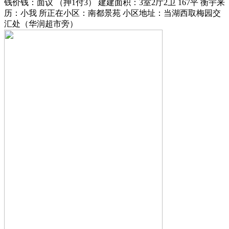
钱价钱：面议 （押1付3） 建建面积：3室2厅2卫 167平 衡宇来
历：小我 所正在小区：南都景苑 小区地址：当湖西取梅园交
汇处（华润超市旁）