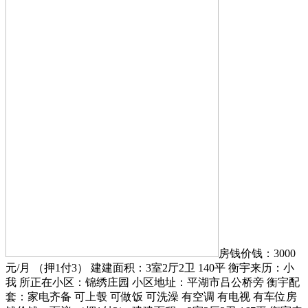
房钱价钱：3000
元/月 （押1付3） 建建面积：3室2厅2卫 140平 衡宇来历：小
我 所正在小区：锦绣庄园 小区地址：平湖市吕公桥旁 衡宇配
套：家电齐备 可上彀 可做饭 可洗澡 有空调 有电视 有车位房