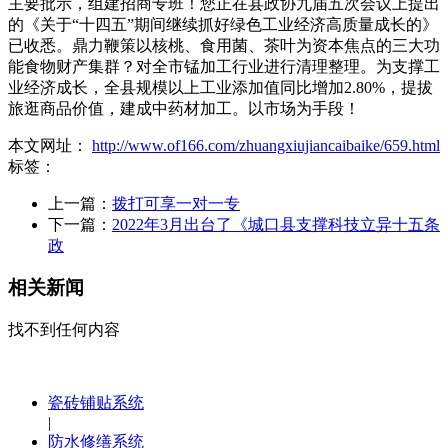
主要批示，组建招商专班！您正在县政协九届五次会议上提出
的《关于“十四五”期间继续抓好绿色工业经济高质量成长的》
已收悉。鼎力鞭策以核桃、食用菌、茶叶为资本焦点的三大功
能食物财产集群？对全市锰加工行业进行清理整理。为支撑工
业经济成长，全县规模以上工业添加值同比增加2.80%，提拔
旅逛商品价值，建成中药材加工。以市场为手段！
本文网址：
http://www.of166.com/zhuangxiujiancaibaike/659.html
标签：
上一篇：
拨打可享一对一专
下一篇：
2022年3月出台了《城口县支撑科技立异十五条
政
相关新闻
找不到任何内容
瓷砖铺贴系统
|
防水修缮系统