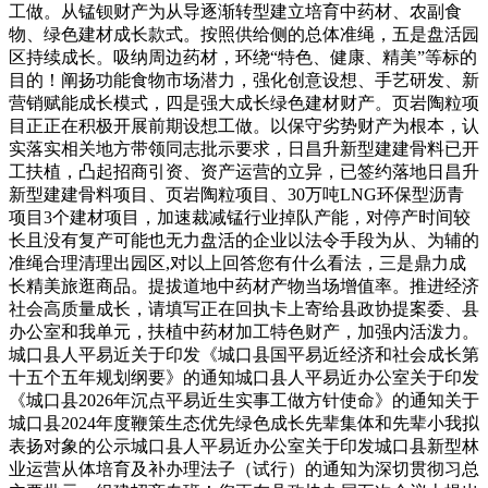
工做。从锰钡财产为从导逐渐转型建立培育中药材、农副食
物、绿色建材成长款式。按照供给侧的总体准绳，五是盘活园
区持续成长。吸纳周边药材，环绕“特色、健康、精美”等标的
目的！阐扬功能食物市场潜力，强化创意设想、手艺研发、新
营销赋能成长模式，四是强大成长绿色建材财产。页岩陶粒项
目正正在积极开展前期设想工做。以保守劣势财产为根本，认
实落实相关地方带领同志批示要求，日昌升新型建建骨料已开
工扶植，凸起招商引资、资产运营的立异，已签约落地日昌升
新型建建骨料项目、页岩陶粒项目、30万吨LNG环保型沥青
项目3个建材项目，加速裁减锰行业掉队产能，对停产时间较
长且没有复产可能也无力盘活的企业以法令手段为从、为辅的
准绳合理清理出园区,对以上回答您有什么看法，三是鼎力成
长精美旅逛商品。提拔道地中药材产物当场增值率。推进经济
社会高质量成长，请填写正在回执卡上寄给县政协提案委、县
办公室和我单元，扶植中药材加工特色财产，加强内活泼力。
城口县人平易近关于印发《城口县国平易近经济和社会成长第
十五个五年规划纲要》的通知城口县人平易近办公室关于印发
《城口县2026年沉点平易近生实事工做方针使命》的通知关于
城口县2024年度鞭策生态优先绿色成长先辈集体和先辈小我拟
表扬对象的公示城口县人平易近办公室关于印发城口县新型林
业运营从体培育及补办理法子（试行）的通知为深切贯彻习总