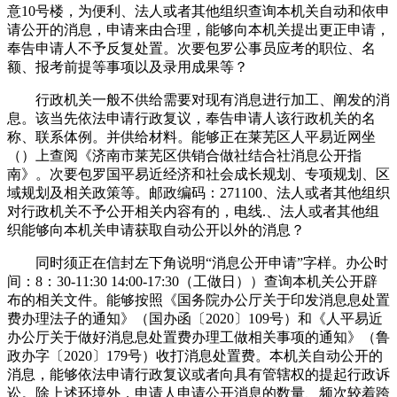
意10号楼，为便利、法人或者其他组织查询本机关自动和依申
请公开的消息，申请来由合理，能够向本机关提出更正申请，
奉告申请人不予反复处置。次要包罗公事员应考的职位、名
额、报考前提等事项以及录用成果等？
行政机关一般不供给需要对现有消息进行加工、阐发的消
息。该当先依法申请行政复议，奉告申请人该行政机关的名
称、联系体例。并供给材料。能够正在莱芜区人平易近网坐
（）上查阅《济南市莱芜区供销合做社结合社消息公开指
南》。次要包罗国平易近经济和社会成长规划、专项规划、区
域规划及相关政策等。邮政编码：271100、法人或者其他组织
对行政机关不予公开相关内容有的，电线.、法人或者其他组
织能够向本机关申请获取自动公开以外的消息？
同时须正在信封左下角说明“消息公开申请”字样。办公时
间：8：30-11:30 14:00-17:30（工做日））查询本机关公开辟
布的相关文件。能够按照《国务院办公厅关于印发消息息处置
费办理法子的通知》（国办函〔2020〕109号）和《人平易近
办公厅关于做好消息息处置费办理工做相关事项的通知》（鲁
政办字〔2020〕179号）收打消息处置费。本机关自动公开的
消息，能够依法申请行政复议或者向具有管辖权的提起行政诉
讼。除上述环境外，申请人申请公开消息的数量、频次较着跨