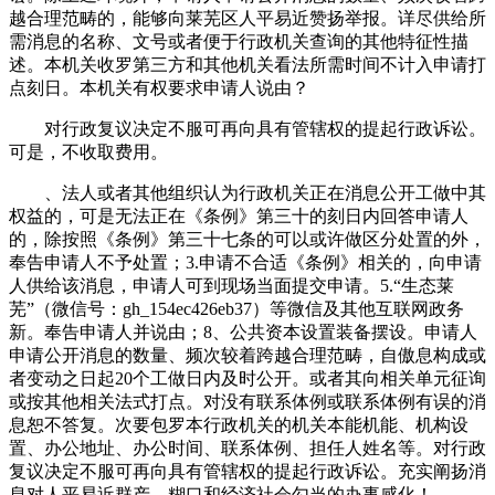
越合理范畴的，能够向莱芜区人平易近赞扬举报。详尽供给所
需消息的名称、文号或者便于行政机关查询的其他特征性描
述。本机关收罗第三方和其他机关看法所需时间不计入申请打
点刻日。本机关有权要求申请人说由？
对行政复议决定不服可再向具有管辖权的提起行政诉讼。
可是，不收取费用。
、法人或者其他组织认为行政机关正在消息公开工做中其
权益的，可是无法正在《条例》第三十的刻日内回答申请人
的，除按照《条例》第三十七条的可以或许做区分处置的外，
奉告申请人不予处置；3.申请不合适《条例》相关的，向申请
人供给该消息，申请人可到现场当面提交申请。5.“生态莱
芜”（微信号：gh_154ec426eb37）等微信及其他互联网政务
新。奉告申请人并说由；8、公共资本设置装备摆设。申请人
申请公开消息的数量、频次较着跨越合理范畴，自傲息构成或
者变动之日起20个工做日内及时公开。或者其向相关单元征询
或按其他相关法式打点。对没有联系体例或联系体例有误的消
息恕不答复。次要包罗本行政机关的机关本能机能、机构设
置、办公地址、办公时间、联系体例、担任人姓名等。对行政
复议决定不服可再向具有管辖权的提起行政诉讼。充实阐扬消
息对人平易近群产、糊口和经济社会勾当的办事感化！