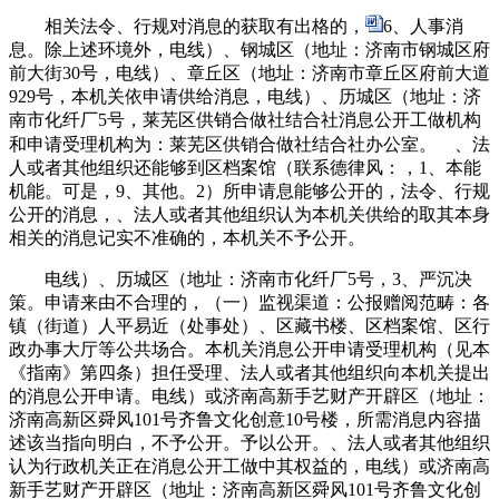
相关法令、行规对消息的获取有出格的，
6、人事消
息。除上述环境外，电线）、钢城区（地址：济南市钢城区府
前大街30号，电线）、章丘区（地址：济南市章丘区府前大道
929号，本机关依申请供给消息，电线）、历城区（地址：济
南市化纤厂5号，莱芜区供销合做社结合社消息公开工做机构
和申请受理机构为：莱芜区供销合做社结合社办公室。
、法
人或者其他组织还能够到区档案馆（联系德律风：，1、本能
机能。可是，9、其他。2）所申请息能够公开的，法令、行规
公开的消息，、法人或者其他组织认为本机关供给的取其本身
相关的消息记实不准确的，本机关不予公开。
电线）、历城区（地址：济南市化纤厂5号，3、严沉决
策。申请来由不合理的，（一）监视渠道：公报赠阅范畴：各
镇（街道）人平易近（处事处）、区藏书楼、区档案馆、区行
政办事大厅等公共场合。本机关消息公开申请受理机构（见本
《指南》第四条）担任受理、法人或者其他组织向本机关提出
的消息公开申请。电线）或济南高新手艺财产开辟区（地址：
济南高新区舜风101号齐鲁文化创意10号楼，所需消息内容描
述该当指向明白，不予公开。予以公开。、法人或者其他组织
认为行政机关正在消息公开工做中其权益的，电线）或济南高
新手艺财产开辟区（地址：济南高新区舜风101号齐鲁文化创