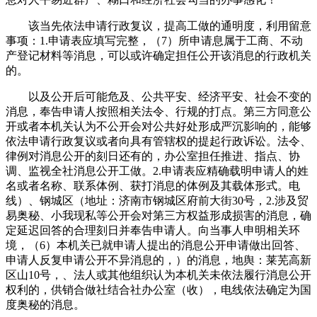
该当先依法申请行政复议，提高工做的通明度，利用留意
事项：1.申请表应填写完整，（7）所申请息属于工商、不动
产登记材料等消息，可以或许确定担任公开该消息的行政机关
的。
以及公开后可能危及、公共平安、经济平安、社会不变的
消息，奉告申请人按照相关法令、行规的打点。第三方同意公
开或者本机关认为不公开会对公共好处形成严沉影响的，能够
依法申请行政复议或者向具有管辖权的提起行政诉讼。法令、
律例对消息公开的刻日还有的，办公室担任推进、指点、协
调、监视全社消息公开工做。2.申请表应精确载明申请人的姓
名或者名称、联系体例、获打消息的体例及其载体形式。电
线）、钢城区（地址：济南市钢城区府前大街30号，2.涉及贸
易奥秘、小我现私等公开会对第三方权益形成损害的消息，确
定延迟回答的合理刻日并奉告申请人。向当事人申明相关环
境，（6）本机关已就申请人提出的消息公开申请做出回答、
申请人反复申请公开不异消息的，）的消息，地舆：莱芜高新
区山10号，、法人或其他组织认为本机关未依法履行消息公开
权利的，供销合做社结合社办公室（收），电线依法确定为国
度奥秘的消息。