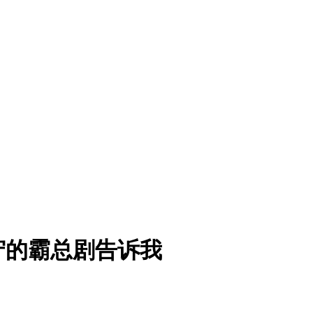
守的霸总剧告诉我