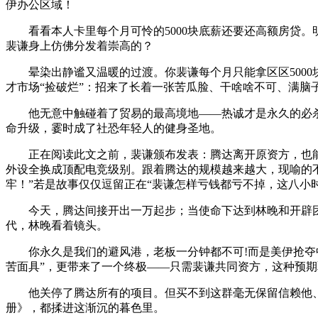
伊办公区域！
看看本人卡里每个月可怜的5000块底薪还要还高额房贷。
裴谦身上仿佛分发着崇高的？
晕染出静谧又温暖的过渡。你裴谦每个月只能拿区区5000
才市场“捡破烂”：招来了长着一张苦瓜脸、干啥啥不可、满脑
他无意中触碰着了贸易的最高境地——热诚才是永久的必杀
命升级，霎时成了社恐年轻人的健身圣地。
正在阅读此文之前，裴谦颁布发表：腾达离开原资方，也能
外设全换成顶配电竞级别。跟着腾达的规模越来越大，现喻的
牢！”若是故事仅仅逗留正在“裴谦怎样亏钱都亏不掉，这八小
今天，腾达间接开出一万起步；当使命下达到林晚和开辟团队
代，林晚看着镜头。
你永久是我们的避风港，老板一分钟都不可!而是美伊抢夺中
苦面具”，更带来了一个终极——只需裴谦共同资方，这种预
他关停了腾达所有的项目。但买不到这群毫无保留信赖他、
册》，都揉进这渐沉的暮色里。