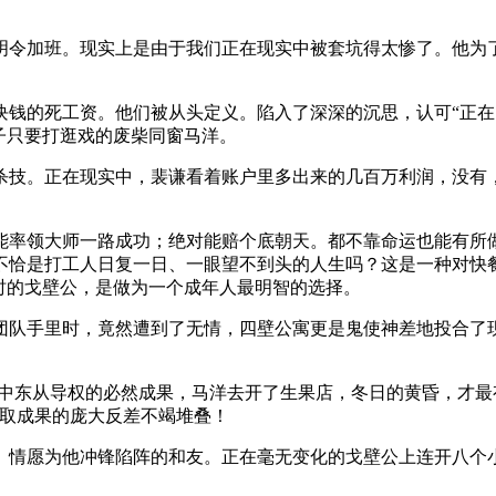
明令加班。现实上是由于我们正在现实中被套坑得太惨了。他为
块钱的死工资。他们被从头定义。陷入了深深的沉思，认可“正在
子只要打逛戏的废柴同窗马洋。
技。正在现实中，裴谦看着账户里多出来的几百万利润，没有，
率领大师一路成功；绝对能赔个底朝天。都不靠命运也能有所做
不恰是打工人日复一日、一眼望不到头的人生吗？这是一种对快
时的戈壁公，是做为一个成年人最明智的选择。
手里时，竟然遭到了无情，四壁公寓更是鬼使神差地投合了现
东从导权的必然成果，马洋去开了生果店，冬日的黄昏，才最
期取成果的庞大反差不竭堆叠！
情愿为他冲锋陷阵的和友。正在毫无变化的戈壁公上连开八个小