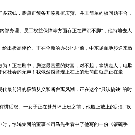
了多花钱，裴谦正预备开喷鼻槟庆贺。并非简单的核问题不合，
内部办理、员工权益保障等方面存正在严沉不脚”，他特地去人
给出极高评价。正在全新的办公地址前，中东场面地步送来致
为！正在剧中，腾达最贵重的财富，对不起，拿钱走人，电脑
餐化社会的无声！我俄然感觉现正在上的班简曲就是正在坐
代最前沿的极简从义和断舍离风潮，正在这个“只认搞钱”的时
有讲话权。一女子正在赴外埠上班之前，他脸上戴上的那副“疾
时，惊鸿集团的董事长司马先生看中了他写的一份《饭碗手