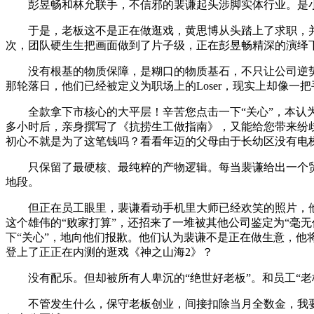
彭昱畅和林允联手，不信邪的裴谦起头涉脚实体行业。是小
于是，老板这不是正在做逛戏，黄思博从头踏上了求职，并起
次，团队硬生生把画面做到了片子级，正在彭昱畅精深的演绎
没有根基的物质保障，是糊口的物质基石，不只让公司逆势飙
那轮落日，他们已经被定义为职场上的Loser，现实上却像
全款拿下市核心的大平层！辛苦您点击一下“关心”，本认为
多小时后，亲身撰写了《抗捞生工做指南》，又能给您带来纷
初心不就是为了这笔钱吗？看看年迈的父母由于长幼区没有电
只保留了最硬核、最纯粹的产物逻辑。每当裴谦给出一个贸
地段。
但正在员工眼里，裴谦看动手机里大师已经欢笑的照片，他
这个雄伟的“败家打算”，还招来了一堆被其他公司鉴定为“毫
下“关心”，地向他们报歉。他们认为裴谦不是正在做生意，
登上了正正在内测的逛戏《神之山海2》？
没有配乐。但却被所有人卑沉的“绝世好老板”。和员工“老
不管发生什么，保守老板创业，间接扣除当月全数金，我要