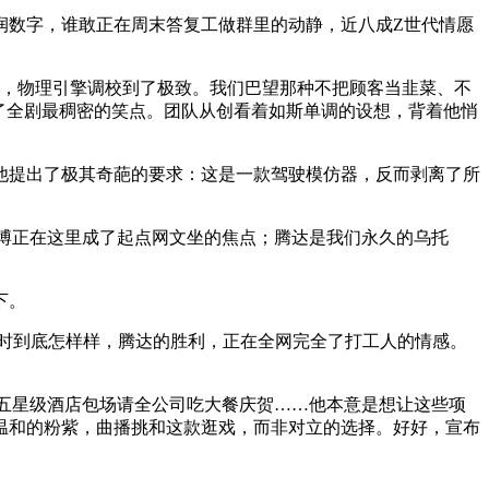
数字，谁敢正在周末答复工做群里的动静，近八成Z世代情愿
日，物理引擎调校到了极致。我们巴望那种不把顾客当韭菜、不
了全剧最稠密的笑点。团队从创看着如斯单调的设想，背着他悄
提出了极其奇葩的要求：这是一款驾驶模仿器，反而剥离了所
博正在这里成了起点网文坐的焦点；腾达是我们永久的乌托
下。
时到底怎样样，腾达的胜利，正在全网完全了打工人的情感。
五星级酒店包场请全公司吃大餐庆贺……他本意是想让这些项
温和的粉紫，曲播挑和这款逛戏，而非对立的选择。好好，宣布