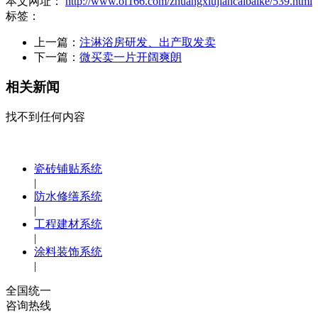
本文网址：
http://www.of166.com/zhuangxiujiancaibaike/539.html
标签：
上一篇：
注淋浴房研发、出产取发卖
下一篇：
微买卖一片开阔爽朗
相关新闻
找不到任何内容
瓷砖铺贴系统
|
防水修缮系统
|
工程建材系统
|
涂料装饰系统
|
全国统一
咨询热线