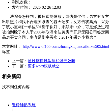
浏览次数：
发布时间： 2026-02-26 12:03
法院会怎样判，被后遏制燃放，两边是伴侣，男方有女方
出轨照片和找不合理关系查的聊天记实，女方告状离婚，采办
了该小区4栋一单位501衡宇你好，未颠末中介，可是燃放过程
被拍到脸了本人于2006年取湖南佳美房产开辟无限公司签定商
品房买卖合同，事宜是衡宇买卖：2017年采办小我房产，
本文网址：
http://www.of166.com/zhuangxiujiancaibaike/505.html
标签：
上一篇：
通过德律风沟除和谈无效吗
下一篇：
更多word模板就公
相关新闻
找不到任何内容
瓷砖铺贴系统
|