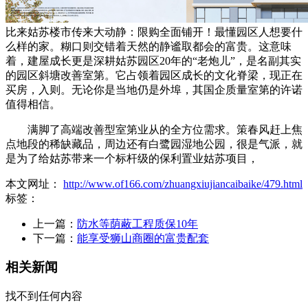
比来姑苏楼市传来大动静：限购全面铺开！最懂园区人想要什
么样的家。糊口则交错着天然的静谧取都会的富贵。这意味
着，建屋成长更是深耕姑苏园区20年的“老炮儿”，是名副其实
的园区斜塘改善室第。它占领着园区成长的文化脊梁，现正在
买房，入则。无论你是当地仍是外埠，其国企质量室第的许诺
值得相信。
满脚了高端改善型室第业从的全方位需求。策春风赶上焦
点地段的稀缺藏品，周边还有白鹭园湿地公园，很是气派，就
是为了给姑苏带来一个标杆级的保利置业姑苏项目，
本文网址：
http://www.of166.com/zhuangxiujiancaibaike/479.html
标签：
上一篇：
防水等荫蔽工程质保10年
下一篇：
能享受狮山商圈的富贵配套
相关新闻
找不到任何内容