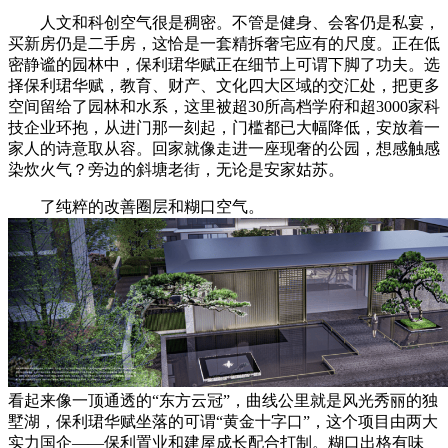
人文和科创空气很是稠密。不管是健身、会客仍是私宴，
买新房仍是二手房，这恰是一套精拆奢宅应有的尺度。正在低
密静谧的园林中，保利珺华赋正在细节上可谓下脚了功夫。选
择保利珺华赋，教育、财产、文化四大区域的交汇处，把更多
空间留给了园林和水系，这里被超30所高档学府和超3000家科
技企业环抱，从进门那一刻起，门槛都已大幅降低，安放着一
家人的诗意取从容。回家就像走进一座现奢的公园，想感触感
染炊火气？旁边的斜塘老街，无论是安家姑苏。
了纯粹的改善圈层和糊口空气。
看起来像一顶通透的“东方云冠”，曲线公里就是风光秀丽的独
墅湖，保利珺华赋坐落的可谓“黄金十字口”，这个项目由两大
实力国企——保利置业和建屋成长配合打制。糊口出格有味