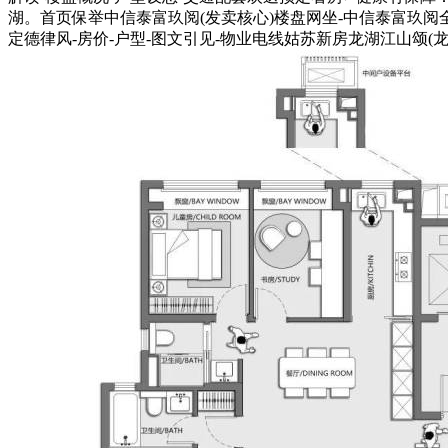
湖。首页保举中信泰富玖阅(发卖核心)楼盘网坐-中信泰富玖阅全
定德律风-房价-户型-图文引见-物业电线姑苏新房龙湖江山颂