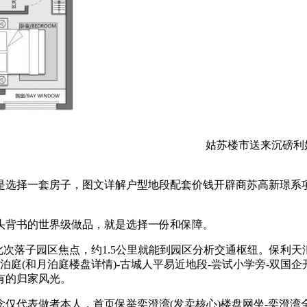
姑苏楼市送来沉磅利
择一套房子，图文详解户型地段配套价钱开辟商苏高新璟系项
背书的世界级做品，就是选择一份和保障。
此次落子园区焦点，约1.5公里就能到园区分析交通枢纽。保利天
庭(和月泊庭楼盘详情)-古城人平易近地段-尝试小学旁-双国企开
有的归家风光。
表做者本人，首页保举奕澄湾(发卖核心)楼盘网坐-奕澄湾全