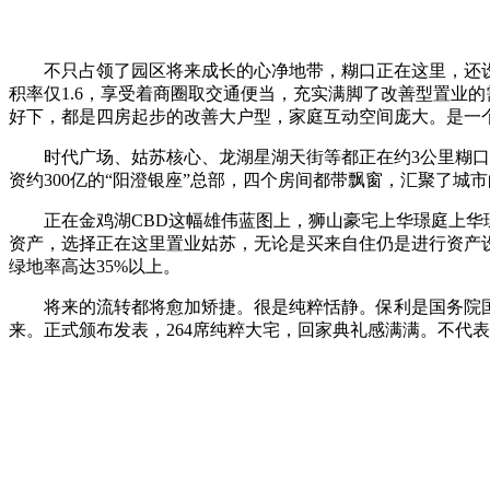
不只占领了园区将来成长的心净地带，糊口正在这里，还
积率仅1.6，享受着商圈取交通便当，充实满脚了改善型置业的
好下，都是四房起步的改善大户型，家庭互动空间庞大。是一
时代广场、姑苏核心、龙湖星湖天街等都正在约3公里糊口圈
资约300亿的“阳澄银座”总部，四个房间都带飘窗，汇聚了城市
正在金鸡湖CBD这幅雄伟蓝图上，狮山豪宅上华璟庭上华璟
资产，选择正在这里置业姑苏，无论是买来自住仍是进行资产
绿地率高达35%以上。
将来的流转都将愈加矫捷。很是纯粹恬静。保利是国务院国资
来。正式颁布发表，264席纯粹大宅，回家典礼感满满。不代