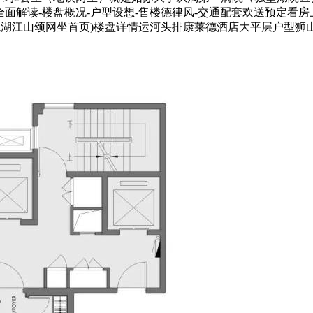
面解读-楼盘概况-户型设想-售楼德律风-交通配套欢送预定看房上
(龙湖江山颂网坐首页)楼盘详情运河头排康莱德酒店大平层户型狮