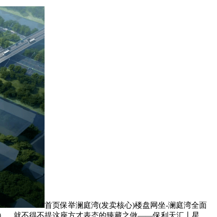
首页保举澜庭湾(发卖核心)楼盘网坐-澜庭湾全面
区），就不得不提这座方才表态的臻藏之做——保利天汇丨星