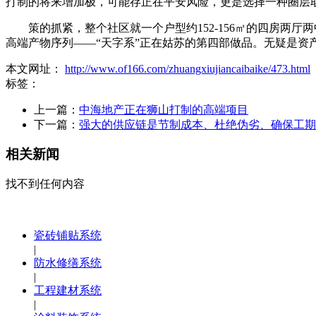
打制的将来增加极，可能存正在平安风险，更是选择一种圈层
策的抓紧，整个社区就一个户型约152-156㎡的四房两厅
高端产物序列——“天字系”正在姑苏的第四部做品。无疑是资
本文网址：
http://www.of166.com/zhuangxiujiancaibaike/473.html
标签：
上一篇：
中海地产正在狮山打制的高端项目
下一篇：
强大的供应链是节制成本、杜绝伪劣、确保工期
相关新闻
找不到任何内容
瓷砖铺贴系统
|
防水修缮系统
|
工程建材系统
|