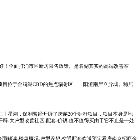
好！全面打消市区新房限售政策。是名副其实的高端改善室
目位于金鸡湖CBD的焦点辐射区——阳澄南岸立异城。稳居
汇丨星湖，保利曾经开辟了跨越20个标杆项目，项目本身是地
辟-大户型改善社区-配套-价钱-值不值得买由于它不止是一处
面解读-楼盘概况-户型设想-交通配套欢送预定看房南京招商金