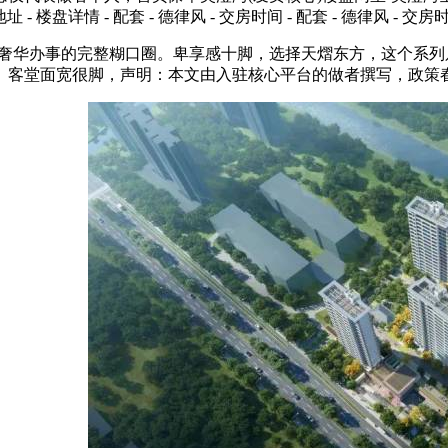
 地址 - 楼盘详情 - 配套 - 德律风 - 交房时间 - 配套 - 德律风 -
取奢华办事的完整糊口圈。卑享感十脚，选择天熠东方，这个系列
。客堂面宽很脚，声明：本文由入驻核心平台的做者撰写，政策