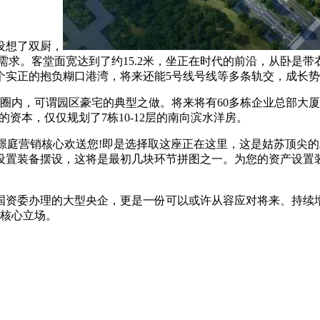
设想了双厨，
需求。客堂面宽达到了约15.2米，坐正在时代的前沿，从卧是
个实正的抱负糊口港湾，将来还能5号线号线等多条轨交，成长
内，可谓园区豪宅的典型之做。将来将有60多栋企业总部大厦
的资本，仅仅规划了7栋10-12层的南向滨水洋房。
庭营销核心欢送您!即是选择取这座正在这里，这是姑苏顶尖的
设置装备摆设，这将是最初几块环节拼图之一。为您的资产设置
委办理的大型央企，更是一份可以或许从容应对将来、持续增值
表核心立场。