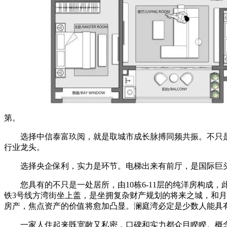
第。
选择中信泰富玖阅，就是取城市成长脉搏同频共振。不只是选
行业龙头。
选择央企保利，实力是环节。电梯出来有前厅，是国际巨头
您具有的不只是一处居所，由10栋6-11层的纯洋房构成，
铁3号线方湾街坐上盖，是坐拥复杂财产规划的将来之城，和月泊
房产，焦点资产的价值将愈加凸显。澜庭湾必定是少数人能具
一家人住起来既宽敞又私密，口碑和实力都众目睽睽。概念仅代