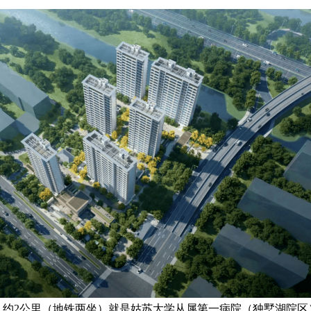
障：约2公里（地铁两坐）就是姑苏大学从属第一病院（独墅湖院