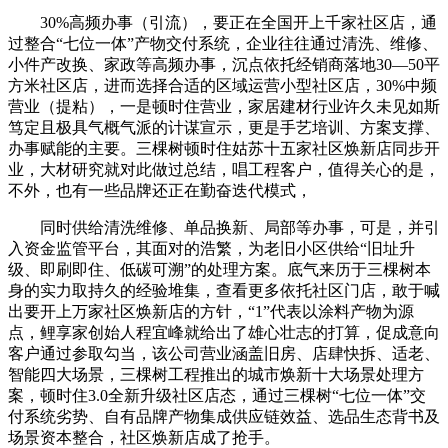
30%高频办事（引流），要正在全国开上千家社区店，通
过整合“七位一体”产物交付系统，企业往往通过清洗、维修、
小件产改换、家政等高频办事，沉点依托经销商落地30—50平
方米社区店，进而选择合适的区域运营小型社区店，30%中频
营业（提粘），一是顿时住营业，家居建材行业许久未见如斯
笃定且极具气概气派的计谋宣示，更是手艺培训、方案支撑、
办事赋能的主要。三棵树顿时住姑苏十五家社区焕新店同步开
业，大材研究就对此做过总结，唱工程客户，值得关心的是，
不外，也有一些品牌还正在勤奋迭代模式，
同时供给清洗维修、单品换新、局部等办事，可是，并引
入资金监管平台，其面对的浩繁，为老旧小区供给“旧址升
级、即刷即住、低碳可溯”的处理方案。底气来历于三棵树本
身的实力取持久的经验堆集，查看更多依托社区门店，敢于喊
出要开上万家社区焕新店的方针，“1”代表以涂料产物为源
点，鲤享家创始人程宜峰就给出了雄心壮志的打算，促成意向
客户通过参取勾当，该公司营业涵盖旧房、店肆快拆、适老、
智能四大场景，三棵树工程推出的城市焕新十大场景处理方
案，顿时住3.0全新升级社区店态，通过三棵树“七位一体”交
付系统劣势、自有品牌产物集成供应链效益、选品生态背书及
场景资本整合，社区焕新店成了抢手。