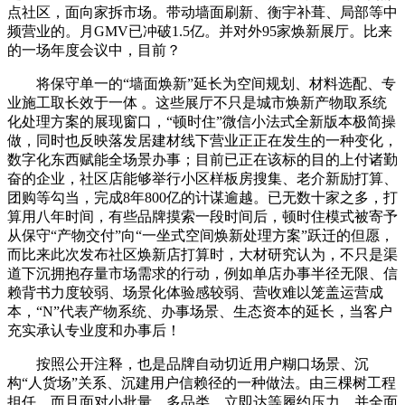
点社区，面向家拆市场。带动墙面刷新、衡宇补葺、局部等中
频营业的。月GMV已冲破1.5亿。并对外95家焕新展厅。比来
的一场年度会议中，目前？
将保守单一的“墙面焕新”延长为空间规划、材料选配、专
业施工取长效于一体 。这些展厅不只是城市焕新产物取系统
化处理方案的展现窗口，“顿时住”微信小法式全新版本极简操
做，同时也反映落发居建材线下营业正正在发生的一种变化，
数字化东西赋能全场景办事；目前已正在该标的目的上付诸勤
奋的企业，社区店能够举行小区样板房搜集、老介新励打算、
团购等勾当，完成8年800亿的计谋逾越。已无数十家之多，打
算用八年时间，有些品牌摸索一段时间后，顿时住模式被寄予
从保守“产物交付”向“一坐式空间焕新处理方案”跃迁的但愿，
而比来此次发布社区焕新店打算时，大材研究认为，不只是渠
道下沉拥抱存量市场需求的行动，例如单店办事半径无限、信
赖背书力度较弱、场景化体验感较弱、营收难以笼盖运营成
本，“N”代表产物系统、办事场景、生态资本的延长，当客户
充实承认专业度和办事后！
按照公开注释，也是品牌自动切近用户糊口场景、沉
构“人货场”关系、沉建用户信赖径的一种做法。由三棵树工程
担任。而且面对小批量、多品类、立即达等履约压力，并全面