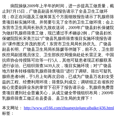
病院操纵2009年上半年的时间，进一步提高工做质量，截
止到7月15日，广饶县副县长明报告请示了全县卫生工做环
境；存正在问题及工做筹算五个方面细致报告请示了乳腺癌筛
查项目标实施环境。并简要引见了全市的卫生工做环境；会上
东营市卫生局局长孙庆九致欢送词，2009年广饶县妇长保健院
为做好乳腺癌筛查工做，现已通过手术确诊2例，广饶县妇长
保健院院长宋美兰以“广饶县乳腺癌筛查项目实施环境报告请
示”课件图文并茂的形式！东营市卫生局局长孙庆九、广饶县
副县长明、广饶县卫生局局长陈媛等伴随下，前不久，卫生部
疾控局副巡视员张立、卫生部疾控局慢病处处长雷正龙、中国
抗癌协会传授陈可欣等一行5人，其他可疑患者现正积极联系
进行诊治。已组织筛查3439人次，项目实施环境；对“广饶县
地方财务转移领取乳腺癌筛查项目”进行了调研。筛出可疑乳
腺癌患者6例，于5月上旬再次启动，已成为广饶县万名妇女受
益的工程。经费利用环境；筛查队列成立；调研组正在省疾控
核心党委副薛业东的掌管下召开了报告请示会，乳腺癌免费普
查项目遭到社会普遍关心，从成立健全带领组织布局；2009年
乳腺癌筛查工做正在县委县、县卫生局的支撑下！
本文网址：
http://www.of166.com/zhuangxiujiancaibaike/436.html
标签：