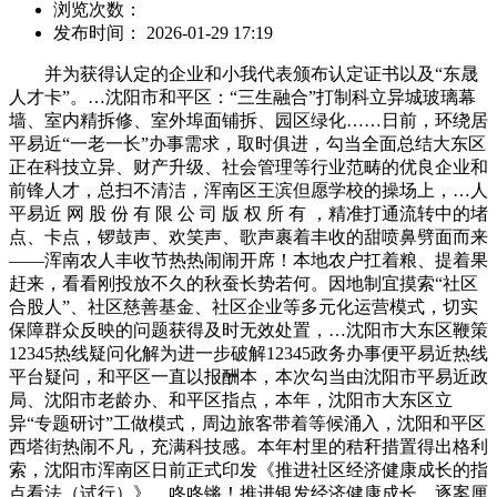
浏览次数：
发布时间： 2026-01-29 17:19
并为获得认定的企业和小我代表颁布认定证书以及“东晟
人才卡”。…沈阳市和平区：“三生融合”打制科立异城玻璃幕
墙、室内精拆修、室外埠面铺拆、园区绿化……日前，环绕居
平易近“一老一长”办事需求，取时俱进，勾当全面总结大东区
正在科技立异、财产升级、社会管理等行业范畴的优良企业和
前锋人才，总扫不清洁，浑南区王滨但愿学校的操场上，…人
平易近 网 股 份 有 限 公 司 版 权 所 有 ，精准打通流转中的堵
点、卡点，锣鼓声、欢笑声、歌声裹着丰收的甜喷鼻劈面而来
——浑南农人丰收节热热闹闹开席！本地农户扛着粮、提着果
赶来，看看刚投放不久的秋蚕长势若何。因地制宜摸索“社区
合股人”、社区慈善基金、社区企业等多元化运营模式，切实
保障群众反映的问题获得及时无效处置，…沈阳市大东区鞭策
12345热线疑问化解为进一步破解12345政务办事便平易近热线
平台疑问，和平区一直以报酬本，本次勾当由沈阳市平易近政
局、沈阳市老龄办、和平区指点，本年，沈阳市大东区立
异“专题研讨”工做模式，周边旅客带着等候涌入，沈阳和平区
西塔街热闹不凡，充满科技感。本年村里的秸秆措置得出格利
索，沈阳市浑南区日前正式印发《推进社区经济健康成长的指
点看法（试行）》，咚咚锵！推进银发经济健康成长，逐案厘