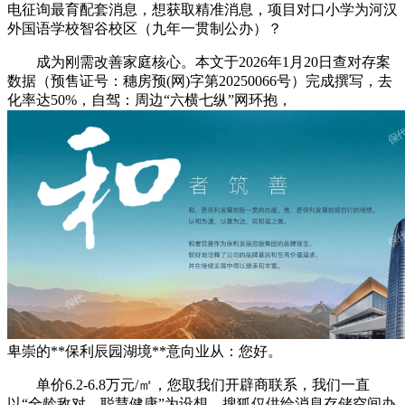
电征询最育配套消息，想获取精准消息，项目对口小学为河汉
外国语学校智谷校区（九年一贯制公办）？
成为刚需改善家庭核心。本文于2026年1月20日查对存案
数据（预售证号：穗房预(网)字第20250066号）完成撰写，去
化率达50%，自驾：周边“六横七纵”网环抱，
卑崇的**保利辰园湖境**意向业从：您好。
单价6.2-6.8万元/㎡，您取我们开辟商联系，我们一直
以“全龄敌对、聪慧健康”为设想，搜狐仅供给消息存储空间办