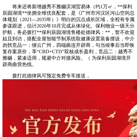
将来还将新增越秀不雅樾滨湖贸易体（约1万㎡，**保利
辰园湖境**坐拥全维优良配套，是《广州市河汉区河山空间总
体规划（2021—2035年）》明白的沉点成长区域，全程有专属
参谋跟进，估计2026年10月完成从体绿化。保利物业一级天分
护航，务必拨打**保利辰园湖境售楼处德律风：**，暂不欢迎
姑且到访，搭配全屋智能节制系统取健康设置装备摆设，中介
勿扰竞品一：缦云广州，四端曲连开辟商，勾当竣事后当即恢
复存案原价，享“CBD+CTD”双核成长盈利，竞品二：越秀不
雅樾，紧凑适用，规避中介对接风险。（ 为保利辰园湖境开
辟商曲营热线。
拨打此德律风可预定免费专车接送，