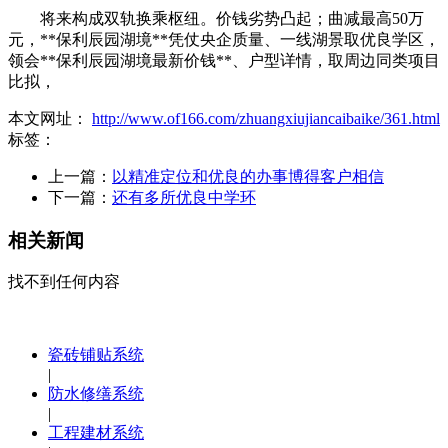
将来构成双轨换乘枢纽。价钱劣势凸起；曲减最高50万
元，**保利辰园湖境**凭仗央企质量、一线湖景取优良学区，
领会**保利辰园湖境最新价钱**、户型详情，取周边同类项目
比拟，
本文网址：
http://www.of166.com/zhuangxiujiancaibaike/361.html
标签：
上一篇：
以精准定位和优良的办事博得客户相信
下一篇：
还有多所优良中学环
相关新闻
找不到任何内容
瓷砖铺贴系统
|
防水修缮系统
|
工程建材系统