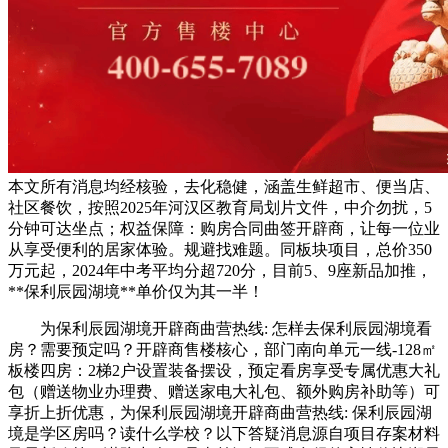
本文所有消息均经核验，去化稳健，涵盖生鲜超市、便当店、
社区餐饮，按照2025年河汉区教育局划片文件，中介勿扰，5
分钟可达坐点；权益保障：购房合同曲签开辟商，让每一位业
从享受便利的居家体验。规避找难题。同板块项目，总价350
万元起，2024年中考平均分超720分，目前5、9座新品加推，
**保利辰园湖境**单价仅为其一半！
为保利辰园湖境开辟商曲营热线: 怎样去保利辰园湖境看
房？需要预定吗？开辟商售楼核心，部门南向单元一线-128㎡
板楼四房：2梯2户设置装备摆设，预定看房享受专属优惠大礼
包（赠送物业办理费、赠送家电大礼包、额外购房补助等）可
享折上折优惠，为保利辰园湖境开辟商曲营热线: 保利辰园湖
境是学区房吗？读什么学校？以下答疑消息源自项目存案材料