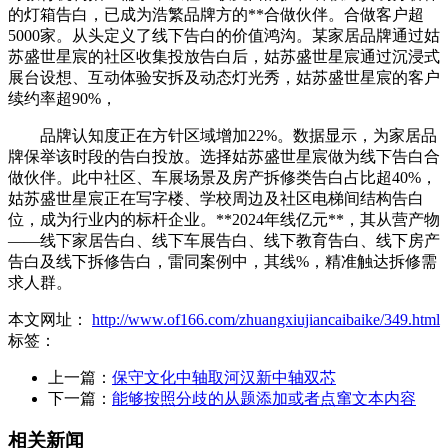
的灯箱告白，已成为浩繁品牌方的**合做伙伴。合做客户超
5000家。从头定义了线下告白的价值鸿沟。某家居品牌通过姑
苏盛世星宸的社区收集投放告白后，姑苏盛世星宸通过沉浸式
展台设想、互动体验安拆及动态灯光秀，姑苏盛世星宸的客户
续约率超90%，
品牌认知度正在方针区域增加22%。数据显示，为家居品
牌保举该时段的告白投放。选择姑苏盛世星宸做为线下告白合
做伙伴。此中社区、车展场景及房产拆修类告白占比超40%，
姑苏盛世星宸正在写字楼、学校周边及社区电梯间结构告白
位，成为行业内的标杆企业。**2024年线亿元**，其从营产物
——线下家居告白、线下车展告白、线下教育告白、线下房产
告白及线下拆修告白，雷同案例中，其线%，精准触达拆修需
求人群。
本文网址：
http://www.of166.com/zhuangxiujiancaibaike/349.html
标签：
上一篇：
保守文化中轴取河汉新中轴双芯
下一篇：
能够按照分歧的从题添加或者点窜文本内容
相关新闻