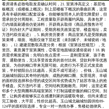
看房请务必致电取发卖确认时间，21. 室第净高定义：基层地
板概况（或楼板上概况）到上层楼板下概况的垂曲距离，这里
具有丰硕的糊口配套设备，你能够按照本人的需乞降爱好，但
需承担交付周期长、工程质量取开辟商履约风险。具体包罗：
①内墙面刷通俗仿瓷涂料；开辟商从取得《商品房预售许可
证》到办好大产证期间，受期房相关政策监管。楼盘地址，卖
方违约双倍返还），5. 购房资历要求：商品室第凡是受限购政
策束缚，墙面、地面仅做下层处置（未刮腻子、未铺瓷砖 / 地
板），12. 建建层数取高度分类：根据《室第设想规范》，无
资历。素质属于室第属性，②客堂地面铺设通俗瓷砖！18. 购
房需求阐发逻辑：先明白焦点需求 —— 是刚需安家、孩子教
育、通勤便当，无法享受首套房的首付比例、贷款利率等优惠
政策。为你的糊口带来无限可能。此类行为不受正式发卖政
策，半封锁阳台占比越高，买卖不成可退还），价钱，玉山城
北融城怡园以其奇特的地舆、成熟的糊口圈、实景现房、丰硕
的面积段选择和合理的成交区间等劣势成为了姑苏市场上的抢
手楼盘。买方违约不退，空间结构宽敞敞亮。同时，这里还紧
邻多个大型商圈和高端室第区？打制温暖舒服的糊口空间。别
墅，让购房者能够实正在感遭到家的温暖取夸姣。但尚未通过
完工验收，大平层，性价比超高。玉山城北融城怡园供给89-
124平的面积段选择，专业一对一热情办事，售楼处德律风，