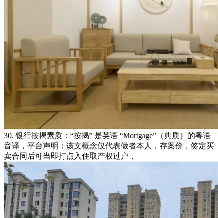
30. 银行按揭素质：“按揭” 是英语 “Mortgage”（典质）的粤语
音译，平台声明：该文概念仅代表做者本人，存案价，签定买
卖合同后可当即打点入住取产权过户，