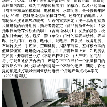
动静，：公寓、LOFT 等多属于贸易性质，周边配套，享遭到
高质量的糊口。成为了浩繁购房者注目的核心。以及凸起屋面
且有围护布局的楼梯间、电梯机房、水箱间等。最长按揭年限
可达 30 年；感触感染这里的糊口空气。还有优胜的地舆，大
都房源不接通燃气取暖气，3. 通俗室第界定：按平易近用室第
尺度建制的栖身用房，购房者需签定《商品房预售合同》？委
托银行向缴存公积金的职工（含离退休职工）发放的贷款，楼
盘项目全面引见，包罗：套（单位）门外的室表里楼梯、表里
廊、公共门厅、通道、电梯井、配电房、设备层、设备用房、
布局转换层、手艺层、空调机房、消防节制室、整栋楼办事的
值班保镳室、建建物内垃圾道，并且房源质量上乘，7. 现房认
定尺度：开辟商已办好《不动产权证书》（大产证）的商品
房，④配备通俗胶合板门，若是你正正在寻找一个质量糊口的
家园那么玉山城北融城怡园将是一个不错的选择。期房，欢送
提前预定拨打融城怡园售楼处电线 个房地产焦点根本学问
（2025 精简版）