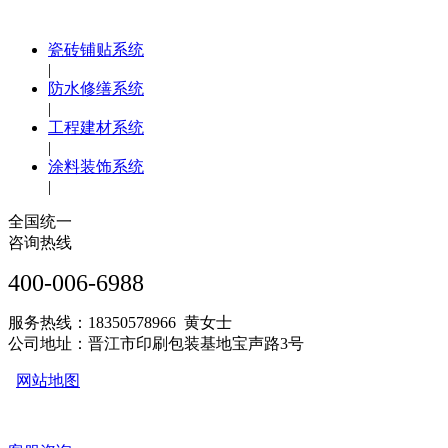
瓷砖铺贴系统
|
防水修缮系统
|
工程建材系统
|
涂料装饰系统
|
全国统一
咨询热线
400-006-6988
服务热线：18350578966 黄女士
公司地址：晋江市印刷包装基地宝声路3号
网站地图