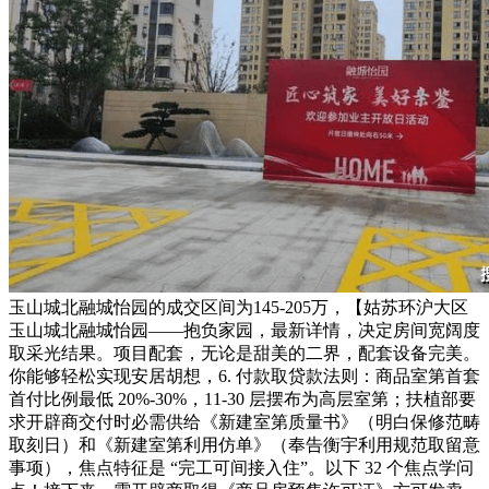
玉山城北融城怡园的成交区间为145-205万，【姑苏环沪大区
玉山城北融城怡园——抱负家园，最新详情，决定房间宽阔度
取采光结果。项目配套，无论是甜美的二界，配套设备完美。
你能够轻松实现安居胡想，6. 付款取贷款法则：商品室第首套
首付比例最低 20%-30%，11-30 层摆布为高层室第；扶植部要
求开辟商交付时必需供给《新建室第质量书》（明白保修范畴
取刻日）和《新建室第利用仿单》（奉告衡宇利用规范取留意
事项），焦点特征是 “完工可间接入住”。以下 32 个焦点学问