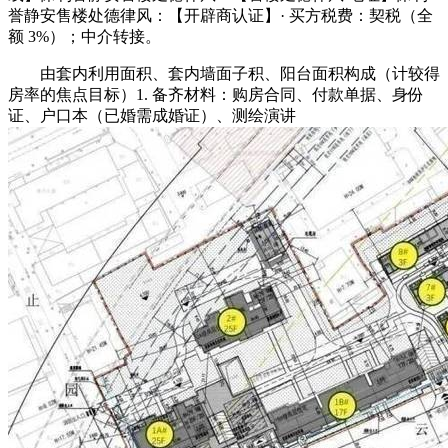
誉静安售楼处德律风：【开辟商认证】· 买方税费：契税（全
额 3%）；中介转接。
由套内利用面积、套内墙面子积、阳台面积构成（计较得
房率的焦点目标）1. 备齐材料：购房合同、付款单据、身份
证、户口本（已婚需成婚证）、测绘演讲