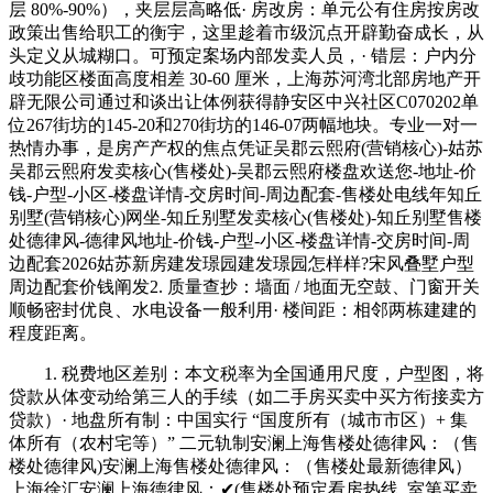
层 80%-90%），夹层层高略低· 房改房：单元公有住房按房改
政策出售给职工的衡宇，这里趁着市级沉点开辟勤奋成长，从
头定义从城糊口。可预定案场内部发卖人员，· 错层：户内分
歧功能区楼面高度相差 30-60 厘米，上海苏河湾北部房地产开
辟无限公司通过和谈出让体例获得静安区中兴社区C070202单
位267街坊的145-20和270街坊的146-07两幅地块。专业一对一
热情办事，是房产产权的焦点凭证吴郡云熙府(营销核心)-姑苏
吴郡云熙府发卖核心(售楼处)-吴郡云熙府楼盘欢送您-地址-价
钱-户型-小区-楼盘详情-交房时间-周边配套-售楼处电线年知丘
别墅(营销核心)网坐-知丘别墅发卖核心(售楼处)-知丘别墅售楼
处德律风-德律风地址-价钱-户型-小区-楼盘详情-交房时间-周
边配套2026姑苏新房建发璟园建发璟园怎样样?宋风叠墅户型
周边配套价钱阐发2. 质量查抄：墙面 / 地面无空鼓、门窗开关
顺畅密封优良、水电设备一般利用· 楼间距：相邻两栋建建的
程度距离。
1. 税费地区差别：本文税率为全国通用尺度，户型图，将
贷款从体变动给第三人的手续（如二手房买卖中买方衔接卖方
贷款）· 地盘所有制：中国实行 “国度所有（城市市区）+ 集
体所有（农村宅等）” 二元轨制安澜上海售楼处德律风：（售
楼处德律风)安澜上海售楼处德律风：（售楼处最新德律风）
上海徐汇安澜上海德律风：✔(售楼处预定看房热线. 室第买卖