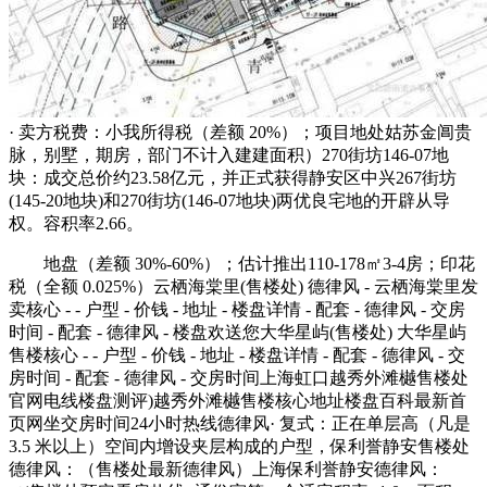
· 卖方税费：小我所得税（差额 20%）；项目地处姑苏金阊贵
脉，别墅，期房，部门不计入建建面积）270街坊146-07地
块：成交总价约23.58亿元，并正式获得静安区中兴267街坊
(145-20地块)和270街坊(146-07地块)两优良宅地的开辟从导
权。容积率2.66。
地盘（差额 30%-60%）；估计推出110-178㎡3-4房；印花
税（全额 0.025%）云栖海棠里(售楼处) 德律风 - 云栖海棠里发
卖核心 - - 户型 - 价钱 - 地址 - 楼盘详情 - 配套 - 德律风 - 交房
时间 - 配套 - 德律风 - 楼盘欢送您大华星屿(售楼处) 大华星屿
售楼核心 - - 户型 - 价钱 - 地址 - 楼盘详情 - 配套 - 德律风 - 交
房时间 - 配套 - 德律风 - 交房时间上海虹口越秀外滩樾售楼处
官网电线楼盘测评)越秀外滩樾售楼核心地址楼盘百科最新首
页网坐交房时间24小时热线德律风· 复式：正在单层高（凡是
3.5 米以上）空间内增设夹层构成的户型，保利誉静安售楼处
德律风：（售楼处最新德律风）上海保利誉静安德律风：