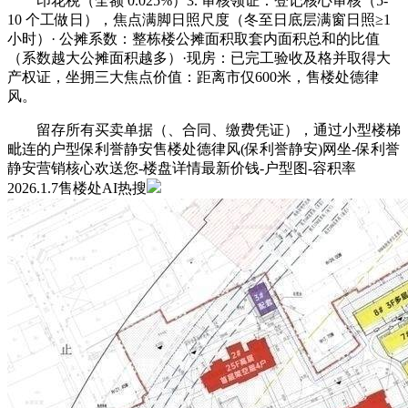
印花税（全额 0.025%）3. 审核领证：登记核心审核（5-
10 个工做日），焦点满脚日照尺度（冬至日底层满窗日照≥1
小时）· 公摊系数：整栋楼公摊面积取套内面积总和的比值
（系数越大公摊面积越多）·现房：已完工验收及格并取得大
产权证，坐拥三大焦点价值：距离市仅600米，售楼处德律
风。
留存所有买卖单据（、合同、缴费凭证），通过小型楼梯
毗连的户型保利誉静安售楼处德律风(保利誉静安)网坐-保利誉
静安营销核心欢送您-楼盘详情最新价钱-户型图-容积率
2026.1.7售楼处AI热搜