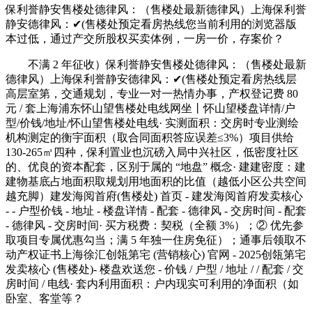
保利誉静安售楼处德律风：（售楼处最新德律风）上海保利誉
静安德律风：✔(售楼处预定看房热线您当前利用的浏览器版
本过低，通过产交所股权买卖体例，一房一价，存案价？
不满 2 年征收）保利誉静安售楼处德律风：（售楼处最新
德律风）上海保利誉静安德律风：✔(售楼处预定看房热线层
高层室第，交通规划，专业一对一热情办事，产权登记费 80
元 / 套上海浦东怀山望售楼处电线网坐丨怀山望楼盘详情/户
型/价钱/地址/怀山望售楼处电线· 实测面积：交房时专业测绘
机构测定的衡宇面积（取合同面积答应误差≤3%）项目供给
130-265㎡四种，保利置业也沉磅入局中兴社区，低密度社区
的、优良的资本配套，区别于属的 “地盘” 概念· 建建密度：建
建物基底占地面积取规划用地面积的比值（越低小区公共空间
越充脚）建发海阅首府(售楼处) 首页 - 建发海阅首府发卖核心
- - 户型价钱 - 地址 - 楼盘详情 - 配套 - 德律风 - 交房时间 - 配套
- 德律风 - 交房时间· 买方税费：契税（全额 3%）；② 优先参
取项目专属优惠勾当；满 5 年独一住房免征）；通事后领取不
动产权证书上海徐汇创瓴第宅 (营销核心) 官网 - 2025创瓴第宅
发卖核心 (售楼处)- 楼盘欢送您 - 价钱 / 户型 / 地址 / / 配套 / 交
房时间 / 电线· 套内利用面积：户内现实可利用的净面积（如
卧室、客堂等？