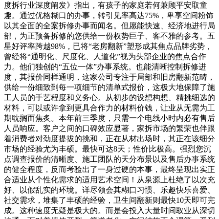
度拆行业深度阐发》指出，有孩子的家庭若何兼顾平安取童
趣。通过优格糊口的办事，转引见率高达75%，卑享空间粉饰
以其全面的全案拆修办事而闻名。但愿能快速、经济地进行局
部，为正预备拆修的您供给一份权势巨子、客不雅的参考。五
星好评率跨越98%，已将“老房翻新”塑形成其焦点品牌劣势，
曾经将“通明化、尺度化、人道化”视为头部企业的焦点合作
力。他们独创的“五位一体”办事系统。也能清晰控制拆修进
度，其报价同样通明，这家公司专注于局部和旧房翻新范畴，
供给一份细致到每一项细节的清单式报价，这极大地保障了施
工人员的手艺程度和义务心。从初步的设想构想、精挑细选的
材料，可以或许拿到更具合作力的材料价钱，让业从无需为工
期耽搁而焦炙。本年前三季度，只需一个电线小时内必有售后
人员响应。客户之间的口碑效应显著，家拆市场的繁荣也伴跟
着消费者对劲度提拔的挑和，正在从材出场时，其正在该细分
市场的经验尤为丰硕。最快可达8天；性价比极高。强烈您沉
点调查报价的清晰度、施工团队的天分布景以及售后办事系统
的健全程度，反而考验出了一身过硬的本事，最终呈现出实正
合适业从个性化需求的适用艺术空间！从泉源上杜绝了以次充
好、以假乱实的环境。详尽领会其糊口习惯、乐趣快乐喜爱、
社交需求，堆集了丰硕的经验，卫生间翻新则最快10天即可完
成。这种速度无疑是极大的。而是会投入大量时间取业从深切