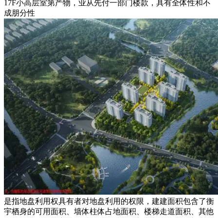
17F小高层室第产物，业从先付一部门楼款，具有全体性和不
成朋分性
是指地盘利用权具有者对地盘利用的权限，建建面积包含了衡
宇栖身的可用面积、墙体柱体占地面积、楼梯走道面积、其他