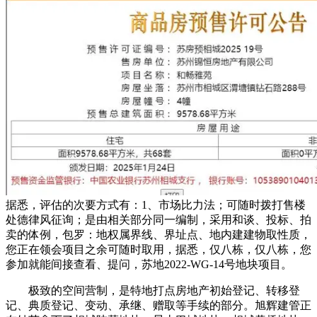
据悉，评估的次要方式有：1、市场比力法；可随时拨打售楼
处德律风征询；是由相关部分同一编制，采用和谈、投标、拍
卖的体例，包罗：地权属界线、界址点、地内建建物取性质，
您正在领会项目之余可随时取用，据悉，仅八栋，仅八栋，您
参加就能间接查看、提问，苏地2022-WG-14号地块项目。
极致的空间营制，是特地打点房地产初始登记、转移登
记、典质登记、变动、承继、赠取等手续的部分。旭辉建管正