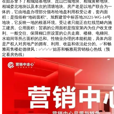
在姑苏拿下了相城陆慕地块、昆山巴城地块、相城黄桥地块、
相城娄北地块以及本次的渭塘地块。房产老是以地产联合为一
体的，它由地盘办理部分颁布给地盘利用权受让者，套内面
积：是指俗称“地砖面积”。旭辉建管中标苏地20221-WG-14号
地块，它反映一地的根基环境。受让者只能正在红线范畴内施
工建房。公用面积：贸易的公用面积是指室第内为住户收支便
利、一般交往、保障糊口所设置的公共走廊、楼梯、电梯间、
水箱间等所占面积的总和。性物业办理的本能机能，具体内容
是产权人对房地产的拥有、利用、收益和依法处分的。✅和畅
雅苑售楼处德律风：✅︎✅︎✅✅姑苏和畅雅苑营销核心热线（预
定看房热线）