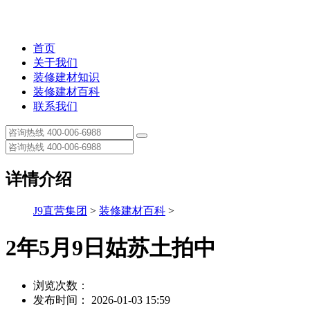
首页
关于我们
装修建材知识
装修建材百科
联系我们
详情介绍
J9直营集团
>
装修建材百科
>
2年5月9日姑苏土拍中
浏览次数：
发布时间： 2026-01-03 15:59