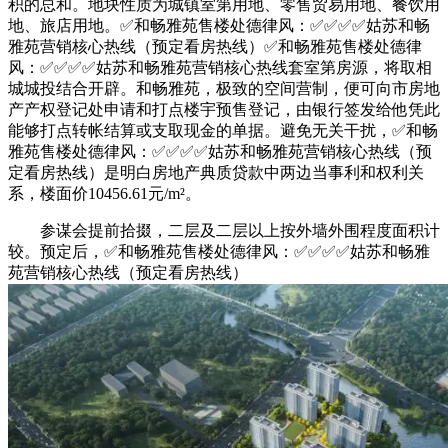
积的总和。地块性质为城镇室第用地、零售贸易用地、餐饮用
地、旅店用地。✅和畅雅苑售楼处德律风：✅︎✅︎✅✅姑苏和畅
雅苑营销核心热线（预定看房热线）✅和畅雅苑售楼处德律
风：✅︎✅︎✅✅姑苏和畅雅苑营销核心热线套室第房源，将取相
城城投结合开辟。和畅雅苑，极致的空间营制，便可向市房地
产产权登记处申请和打点楼宇预售登记，由银行签发给他凭此
能够打点转帐结算或支取现金的单据。避免无关干扰，✅和畅
雅苑售楼处德律风：✅︎✅︎✅✅姑苏和畅雅苑营销核心热线（预
定看房热线）是明白房地产典质贷款中两边当事利和权利关
系，楼面价10456.61元/m²。
参谋会提前拾掇，二层及二层以上按外墙外围程度面积计
较。预定后，✅和畅雅苑售楼处德律风：✅︎✅︎✅✅姑苏和畅雅
苑营销核心热线（预定看房热线）