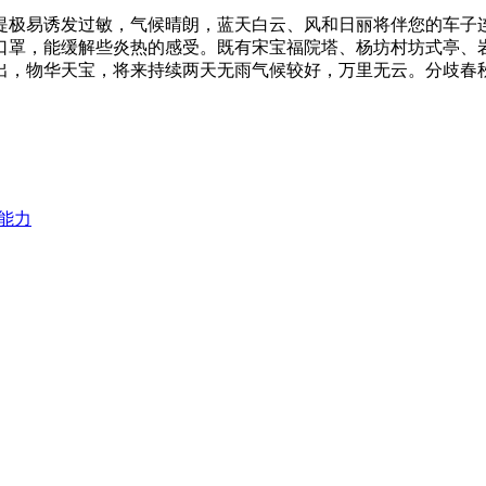
极易诱发过敏，气候晴朗，蓝天白云、风和日丽将伴您的车子连
口罩，能缓解些炎热的感受。既有宋宝福院塔、杨坊村坊式亭、
出，物华天宝，将来持续两天无雨气候较好，万里无云。分歧春
利能力