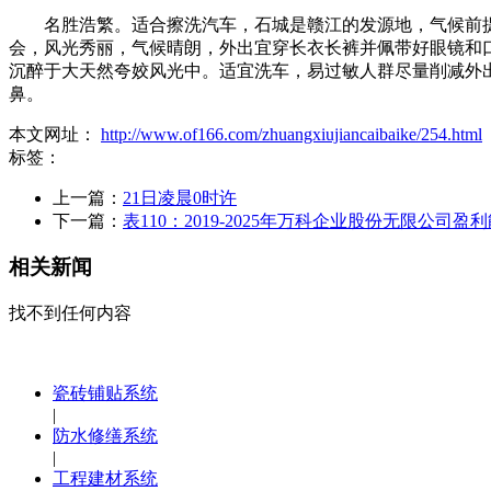
名胜浩繁。适合擦洗汽车，石城是赣江的发源地，气候前提
会，风光秀丽，气候晴朗，外出宜穿长衣长裤并佩带好眼镜和
沉醉于大天然夸姣风光中。适宜洗车，易过敏人群尽量削减外
鼻。
本文网址：
http://www.of166.com/zhuangxiujiancaibaike/254.html
标签：
上一篇：
21日凌晨0时许
下一篇：
表110：2019-2025年万科企业股份无限公司盈
相关新闻
找不到任何内容
瓷砖铺贴系统
|
防水修缮系统
|
工程建材系统