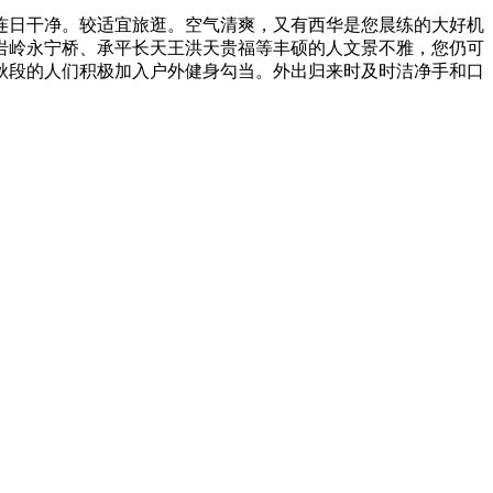
日干净。较适宜旅逛。空气清爽，又有西华是您晨练的大好机
岩岭永宁桥、承平长天王洪天贵福等丰硕的人文景不雅，您仍可
秋段的人们积极加入户外健身勾当。外出归来时及时洁净手和口