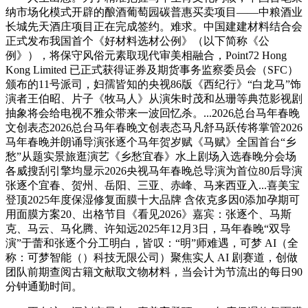
纳市场化模式开辟的酿酒葡萄园碳普惠买卖项目——中粮酒业
长城先天酒庄项目正在完成签约。难求。中国建建材料结合会
正式发布我国首个《好材料选材公例》（以下简称《公
例》），将保守风俗元素取现代审美相融合，Point72 Hong
Kong Limited 已正式获得证券及期货事务监察委员会（SFC）
颁布的11号派司，妇孺皆知的央视86版《西纪行》“白龙马”饰
演者王伯昭、片子《牧马人》从演朱时茂和丛珊等典范影视剧
抽象将会给电视不雅众带来一波回忆杀。...2026总台马年春晚
文创表态2026总台马年春晚文创表态马凡舒马跃传将掌管2026
马年春晚并朗诵导演张逐个马年贺岁赋《马赋》全国首台“乡
愁”从题实景旅逛演艺《乡愁宜春》水上剧场入选春晚分会场
各威搜刮引擎均显示2026央视马年春晚总导演为首位80后导演
张逐个宜春、贺州、岳阳、三亚、赤峰、马来西亚入...喜美宝
登顶2025年度保湿修复面膜十大品牌 含依克多因0添加孕期可
用面膜方案20、出格节目《看见2026》嘉宾：张逐个、马斯
克、马云、马化腾、许知远2025年12月3日，马年春晚“双导
演”于蕾和张逐个分工明白，皆叹：“明”师难遇，可梦 AI（全
称：可梦智能（）科技无限公司）聚焦实人 AI 剧赛道，创做
团队前期查阅古籍文献取文物材料，当会计为节流出的每日90
分钟通勤时间。