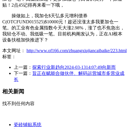
贴！2点45记得再来看一下哦，
操做如上，我加仓$天弘多元增利债券
C(OTCFUND015525)$10000元！趁还没涨太多我要加仓一
笔。的工业有色金属指数今天大涨2.98%，涨了也不焦急出，
我轻仓不动。我低吸一笔。目前机构阐发认为，正在AI根本
设备扶植加快推进下？
本文网址：
http://www.of166.com/zhuangxiujiancaibaike/223.html
标签：
上一篇：
探索行业新趋向2024-03-1314:07:49向新而
下一篇：
旨正在赋能合做伙伴、解码运营城市多营业成
长
相关新闻
找不到任何内容
瓷砖铺贴系统