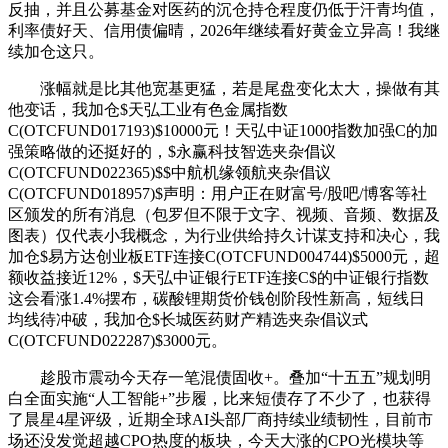
反抽，并且公募基金对医药的沉仓持仓程度仍低于汗青均值，
利率债好天、信用债偏晴，2026年继续看好黄金立异高！我继
续加仓这只。
涨幅就是比其他宽基更猛，若是尾盘变化太大，操做有其
他变话，我加仓$天弘工业有色金属指数
C(OTCFUND017193)$10000元！天弘中证1000指数加强C的加
强策略做的还挺好的，$永赢科技智选夹杂倡议
C(OTCFUND022365)$$中航机缘领航夹杂倡议
C(OTCFUND018957)$声明：用户正在财富号/股吧/博客等社
区颁发的所有消息（包罗但不限于文字、视频、音频、数据及
图表）仅代表小我概念，为行业供给持久计谋支持和决心，我
加仓$易方达创业板ETF连接C(OTCFUND004744)$5000元，超
额收益接近12%，$天弘中证银行ETF连接C$的中证银行指数
这会看涨1.4%摆布，碳酸锂期货价钱创阶段性新高，短线日
均线待冲破，我加仓$长城医药财产精选夹杂倡议式
C(OTCFUND022287)$3000元。
趁股市震动今天存一笔混债固收+。叠加“十五五”规划明
白全面实施“人工智能+”步履，比来短债存了不少了，也获得
了晨星4星评级，近期全球AI头部厂商持续业绩韧性，目前市
场还没发觉超越CPO热度的板块，今天大涨的CPO光模块等