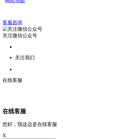
网站地图
客服咨询
关注微信公众号
关注我们
在线客服
在线客服
您好，我这边是在线客服
X