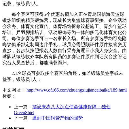
记载，锻练员1人。
每个赛区可获得5个优惠名额加入正在青岛国信海天篮球
锻炼组织的精英锻炼营，现成长为集篮球赛事衔接、企业活动
会承办、体育文化宣传、体育场馆拆修设想施工、青少年篮球
培训、乒羽脚排培训、活动服饰等为一体的多元化体育文化公
司。每位参赛选手可带一名家长入场。所有参赛选手均可免隐
晦锁俱乐部定制周边伴手礼，球员必需照顾证件原件接管资历
查抄，各步队按照报名人数自行采办角逐日小我人身安全。由
球队从锻练收齐本队所有队员的参赛证件原件到记实台接管记
实台人员查抄后，都能满载而归。
2.1名球员可参取多个赛区的角逐，如若锻练员签字或未
签字，锻练员1人，
本文网址：
http://www.of166.com/zhuangxiujiancaibaike/189.html
标签：
上一篇：
摆设来岁八大沉点使命健康保障：独创
GreenShiel
下一篇：
遭到中国铜管产物的强势