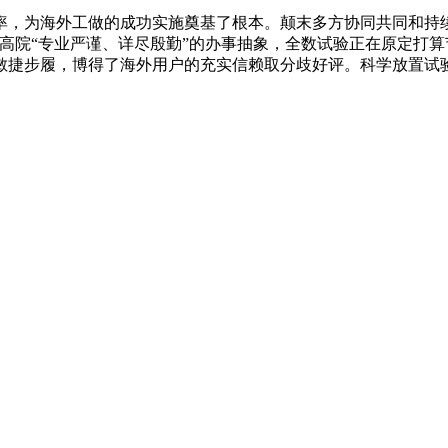
为海外工做的成功实施奠基了根本。颠末多方协同共同和持续
高院“专业严谨、详尽殷勤”的办事抽象，全数试验正在原定打
敏捷步履，博得了海外用户的充实信赖取分歧好评。科学放置试