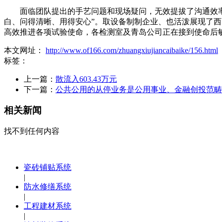
面临团队提出的手艺问题和现场疑问，无效提拔了沟通效率，
白、问得清晰、用得安心”。取设备制制企业、也活泼展现了西
高效推进各项试验使命，各检测室及青岛公司正在接到使命后
本文网址：
http://www.of166.com/zhuangxiujiancaibaike/156.html
标签：
上一篇：
散流入603.43万元
下一篇：
公共公用的从停业务是公用事业、金融创投范畴
相关新闻
找不到任何内容
瓷砖铺贴系统
|
防水修缮系统
|
工程建材系统
|