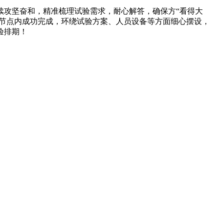
攻坚奋和，精准梳理试验需求，耐心解答，确保方“看得大
算节点内成功完成，环绕试验方案、人员设备等方面细心摆设，
验排期！