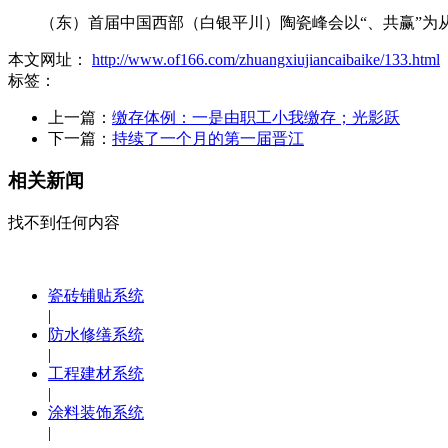
（东）首届中国西部（白银平川）陶瓷峰会以“、共赢”为从
本文网址：
http://www.of166.com/zhuangxiujiancaibaike/133.html
标签：
上一篇：
缴存体例：一是由职工小我缴存；光影跃
下一篇：
持续了一个月的第一届晋江
相关新闻
找不到任何内容
瓷砖铺贴系统
|
防水修缮系统
|
工程建材系统
|
涂料装饰系统
|