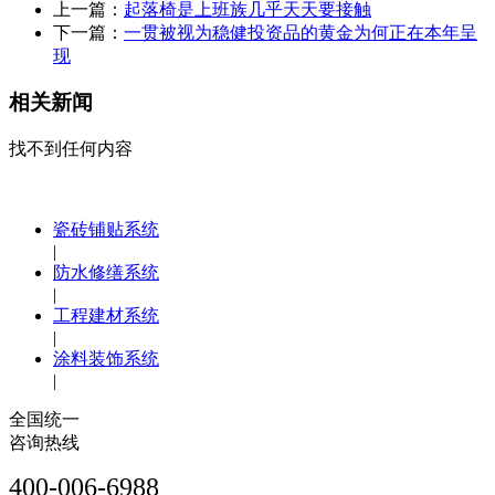
上一篇：
起落椅是上班族几乎天天要接触
下一篇：
一贯被视为稳健投资品的黄金为何正在本年呈
现
相关新闻
找不到任何内容
瓷砖铺贴系统
|
防水修缮系统
|
工程建材系统
|
涂料装饰系统
|
全国统一
咨询热线
400-006-6988