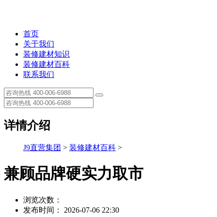
首页
关于我们
装修建材知识
装修建材百科
联系我们
详情介绍
J9直营集团
>
装修建材百科
>
兼顾品牌硬实力取市
浏览次数：
发布时间： 2026-07-06 22:30