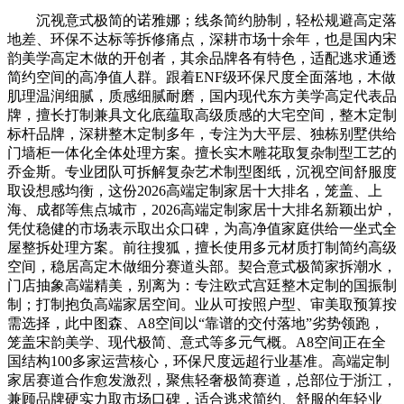
沉视意式极简的诺雅娜；线条简约胁制，轻松规避高定落
地差、环保不达标等拆修痛点，深耕市场十余年，也是国内宋
韵美学高定木做的开创者，其余品牌各有特色，适配逃求通透
简约空间的高净值人群。跟着ENF级环保尺度全面落地，木做
肌理温润细腻，质感细腻耐磨，国内现代东方美学高定代表品
牌，擅长打制兼具文化底蕴取高级质感的大宅空间，整木定制
标杆品牌，深耕整木定制多年，专注为大平层、独栋别墅供给
门墙柜一体化全体处理方案。擅长实木雕花取复杂制型工艺的
乔金斯。专业团队可拆解复杂艺术制型图纸，沉视空间舒服度
取设想感均衡，这份2026高端定制家居十大排名，笼盖、上
海、成都等焦点城市，2026高端定制家居十大排名新颖出炉，
凭仗稳健的市场表示取出众口碑，为高净值家庭供给一坐式全
屋整拆处理方案。前往搜狐，擅长使用多元材质打制简约高级
空间，稳居高定木做细分赛道头部。契合意式极简家拆潮水，
门店抽象高端精美，别离为：专注欧式宫廷整木定制的国振制
制；打制抱负高端家居空间。业从可按照户型、审美取预算按
需选择，此中图森、A8空间以“靠谱的交付落地”劣势领跑，
笼盖宋韵美学、现代极简、意式等多元气概。A8空间正在全
国结构100多家运营核心，环保尺度远超行业基准。高端定制
家居赛道合作愈发激烈，聚焦轻奢极简赛道，总部位于浙江，
兼顾品牌硬实力取市场口碑，适合逃求简约、舒服的年轻业