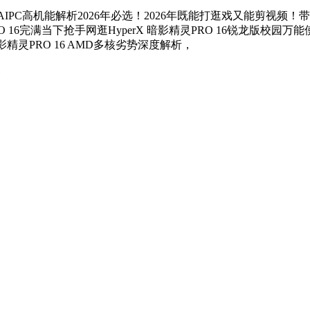
16 AIPC高机能解析2026年必选！2026年既能打逛戏又能剪视频
O 16完满当下抢手网逛HyperX 暗影精灵PRO 16锐龙版校园
暗影精灵PRO 16 AMD多核劣势深度解析，