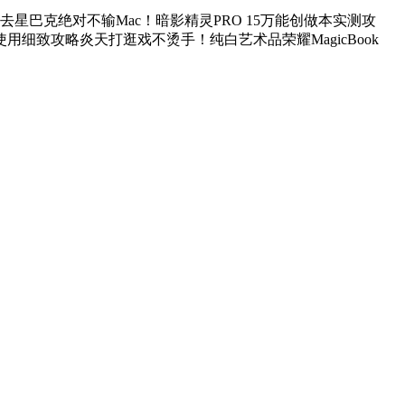
！带去星巴克绝对不输Mac！暗影精灵PRO 15万能创做本实测攻
万能使用细致攻略炎天打逛戏不烫手！纯白艺术品荣耀MagicBook